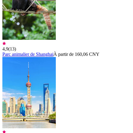
4,9
(
13
)
Parc animalier de Shanghai
À partir de 160,06 CNY