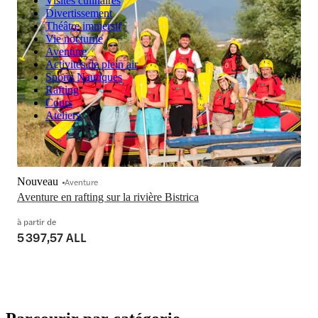
Visites culinaires
Divertissement
Théâtre immersif
Vie nocturne
Aventure
Activités de plein air
Sports Nautiques
Rafting
Cours
Ateliers
Nouveau
Aventure
Aventure en rafting sur la rivière Bistrica
à partir de
5 397,57 ALL