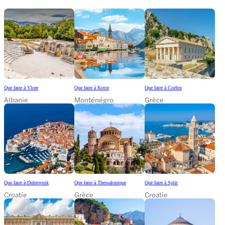
Que faire à Vlore
Que faire à Kotor
Que faire à Corfou
Albanie
Monténégro
Grèce
Que faire à Dubrovnik
Que faire à Thessalonique
Que faire à Split
Croatie
Grèce
Croatie