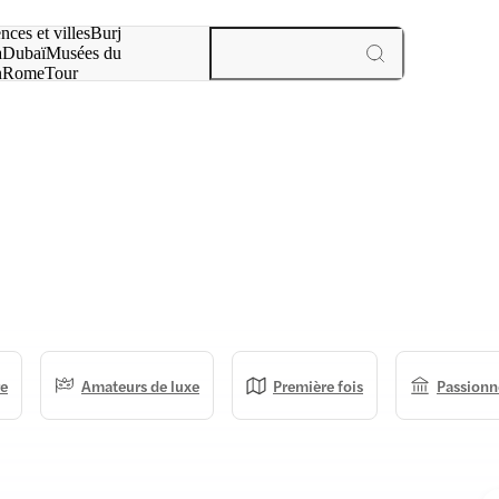
otre recherche :
nces et villes
Burj
a
Dubaï
Musées du
n
Rome
Tour
aris
expériences et villes
re
Amateurs de luxe
Première fois
Passionné