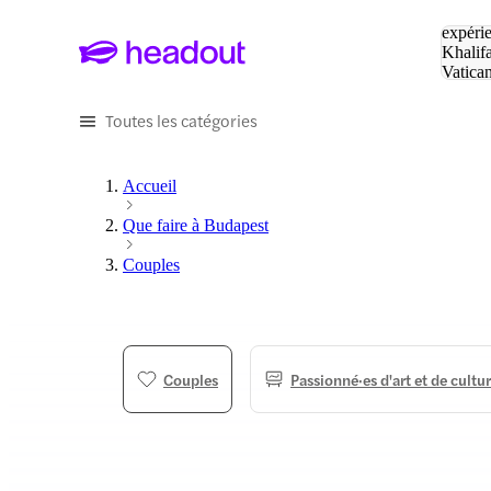
Tapez v
expérie
Khalif
Vatica
Eiffel
P
Toutes les catégories
Accueil
Que faire à Budapest
Couples
Couples
Passionné·es d'art et de cultu