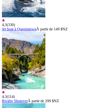
4,3
(
330
)
Jet boat à Queenstown
À partir de 149 $NZ
4,3
(
114
)
Rivière Shotover
À partir de 299 $NZ