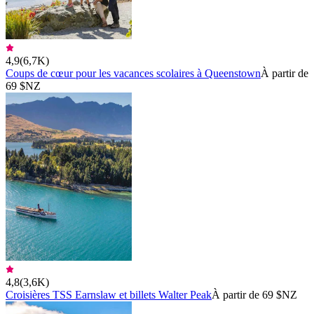
4,9
(
6,7K
)
Coups de cœur pour les vacances scolaires à Queenstown
À partir de
69 $NZ
4,8
(
3,6K
)
Croisières TSS Earnslaw et billets Walter Peak
À partir de 69 $NZ