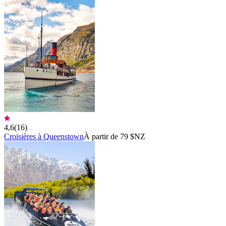
4,6
(
16
)
Croisières à Queenstown
À partir de 79 $NZ