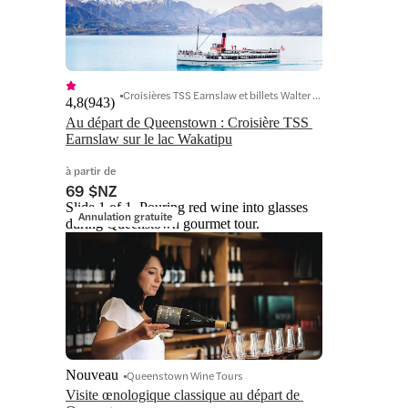
Croisières TSS Earnslaw et billets Walter Peak
4,8
(
943
)
Au départ de Queenstown : Croisière TSS 
Earnslaw sur le lac Wakatipu
à partir de
69 $NZ
Slide 1 of 1, Pouring red wine into glasses
Annulation gratuite
during Queenstown gourmet tour.
Nouveau
Queenstown Wine Tours
Visite œnologique classique au départ de 