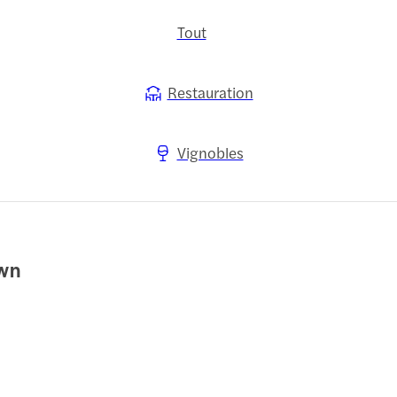
Tout
Restauration
Vignobles
own