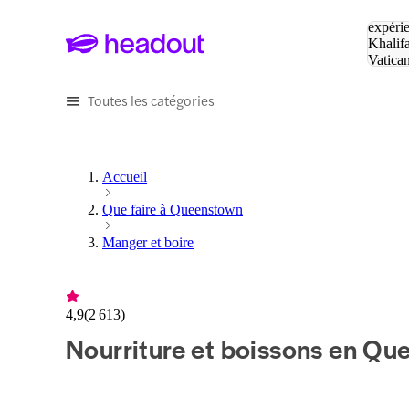
Tapez v
expérie
Khalif
Vatica
Eiffel
P
Toutes les catégories
Accueil
Que faire à Queenstown
Manger et boire
4,9
(
2 613
)
Nourriture et boissons en Q