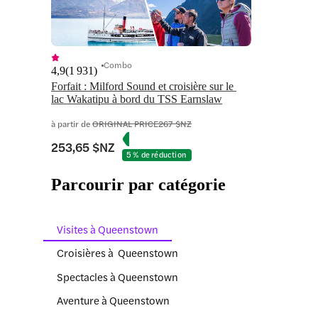
Combo
4,9
(
1 931
)
Forfait : Milford Sound et croisière sur le 
lac Wakatipu à bord du TSS Earnslaw
à partir de
ORIGINAL PRICE
267 $NZ
253,65 $NZ
5 % de réduction
Parcourir par catégorie
Visites à Queenstown
Croisières à Queenstown
Spectacles à Queenstown
Aventure à Queenstown