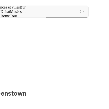
otre recherche :
nces et villes
Burj
a
Dubaï
Musées du
n
Rome
Tour
aris
expériences et villes
ueenstown