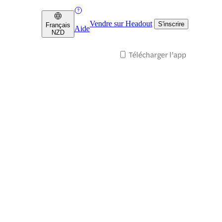
Vendre sur Headout
S'inscrire
Français
Aide
NZD
Télécharger l’app