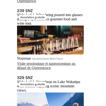
Queenstown
239 $NZ
Slide 1 of 1, Wine being poured into glasses
Annulation gratuite
during a Queenstown gourmet food and
wine tour.
Nouveau
Queenstown Wine Tours
Visite œnologique et gastronomique au 
départ de Queenstown
329 $NZ
Slide 1 of 1, Steamboat on Lake Wakatipu
Annulation gratuite
with tourists enjoying scenic mountain
views.