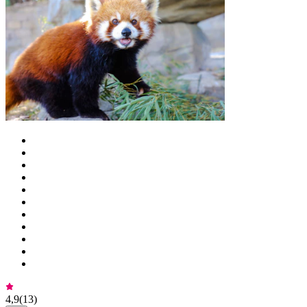
4,9
(
13
)