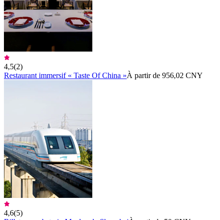
4,5
(
2
)
Restaurant immersif « Taste Of China »
À partir de 956,02 CNY
4,6
(
5
)