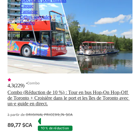
Spectacles pour enfants
Cirque
Fantaisie
Offres spéciales
Combo
Combo
4,3
(
229
)
Combo (Réduction de 10 %) : Tour en bus Hop-On Hop-Off 
de Toronto + Croisière dans le port et les îles de Toronto avec 
un·e guide en direct.
à partir de
ORIGINAL PRICE
99,74 $CA
89,77 $CA
10 % de réduction