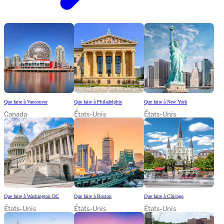
Que faire à Vancouver
Que faire à Philadelphie
Que faire à New York
Canada
États-Unis
États-Unis
Que faire à Washington DC
Que faire à Boston
Que faire à Chicago
États-Unis
États-Unis
États-Unis