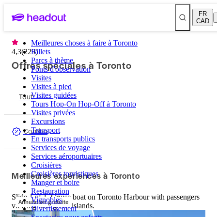
FR
CAD
Meilleures choses à faire à Toronto
4,3
(
229
Billets
)
Parcs à thème
Offres spéciales à Toronto
Ponts d'observation
Visites
Visites à pied
Tout
Visites guidées
Tours Hop-On Hop-Off à Toronto
Visites privées
Excursions
Combo
Transport
En transports publics
Services de voyage
Services aéroportuaires
Croisières
Meilleures expériences à Toronto
Croisières touristiques
Manger et boire
Restauration
Slide 1 of 1, Cruise boat on Toronto Harbour with passengers
Vignobles
Annulation gratuite
viewing lush green islands.
Divertissement