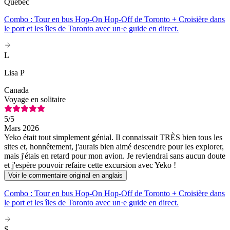
Québec
Combo : Tour en bus Hop-On Hop-Off de Toronto + Croisière dans
le port et les îles de Toronto avec un·e guide en direct.
L
Lisa P
Canada
Voyage en solitaire
5
/5
Mars 2026
Yeko était tout simplement génial. Il connaissait TRÈS bien tous les
sites et, honnêtement, j'aurais bien aimé descendre pour les explorer,
mais j'étais en retard pour mon avion. Je reviendrai sans aucun doute
et j'espère pouvoir refaire cette excursion avec Yeko !
Voir le commentaire original en anglais
Combo : Tour en bus Hop-On Hop-Off de Toronto + Croisière dans
le port et les îles de Toronto avec un·e guide en direct.
S