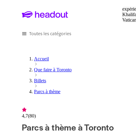
Tapez v
expérie
Khalif
Vatica
Eiffel
P
Toutes les catégories
Accueil
Que faire à Toronto
Billets
Parcs à thème
4,7
(
80
)
Parcs à thème à Toronto