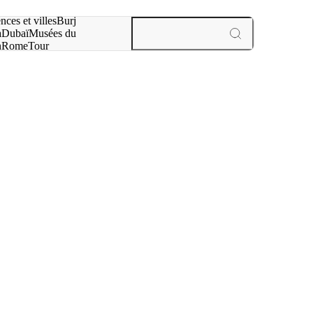
otre recherche :
nces et villes
Burj
a
Dubaï
Musées du
n
Rome
Tour
aris
expériences et villes