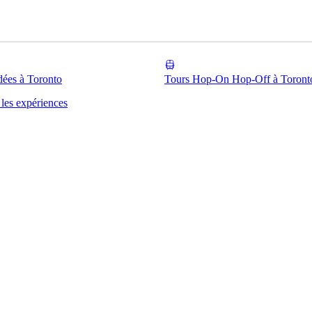
dées à Toronto
Tours Hop-On Hop-Off à Toront
 les expériences