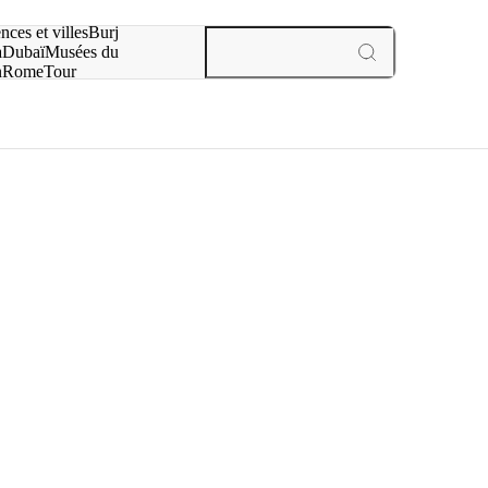
otre recherche :
nces et villes
Burj
a
Dubaï
Musées du
n
Rome
Tour
aris
expériences et villes