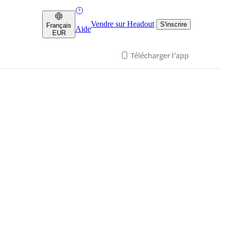
Vendre sur Headout
S'inscrire
Français
Aide
EUR
Télécharger l’app