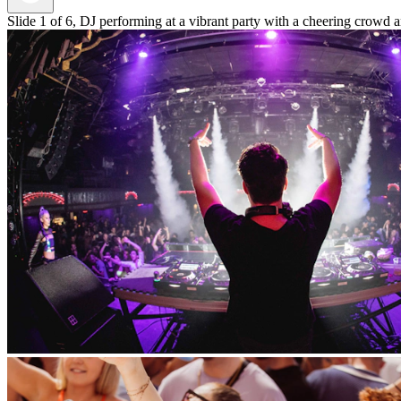
Slide 1 of 6, DJ performing at a vibrant party with a cheering crowd an