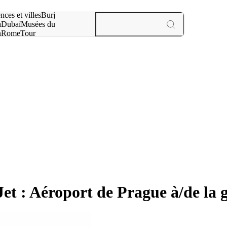
otre recherche :
nces et villes
Burj
a
Dubaï
Musées du
n
Rome
Tour
aris
expériences et villes
oJet : Aéroport de Prague à/de la 