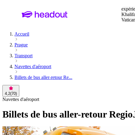
Tapez v
expérie
Khalif
Vatica
Eiffel
P
Accueil
Prague
Transport
Navettes d'aéroport
Billets de bus aller-retour Re...
4,2
(
70
)
Navettes d'aéroport
Billets de bus aller-retour Regi