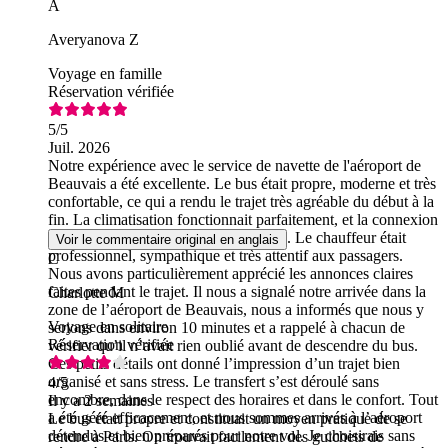
A
Averyanova Z
Voyage en famille
Réservation vérifiée
5
/5
Juil. 2026
Notre expérience avec le service de navette de l'aéroport de
Beauvais a été excellente. Le bus était propre, moderne et très
confortable, ce qui a rendu le trajet très agréable du début à la
fin. La climatisation fonctionnait parfaitement, et la connexion
Wi-Fi gratuite à bord était un vrai plus. Le chauffeur était
Voir le commentaire original en anglais
professionnel, sympathique et très attentif aux passagers.
C
Nous avons particulièrement apprécié les annonces claires
faites pendant le trajet. Il nous a signalé notre arrivée dans la
Charlotte M
zone de l’aéroport de Beauvais, nous a informés que nous y
Voyage en solitaire
serions dans environ 10 minutes et a rappelé à chacun de
Réservation vérifiée
vérifier qu’il n’avait rien oublié avant de descendre du bus.
Ces petits détails ont donné l’impression d’un trajet bien
organisé et sans stress. Le transfert s’est déroulé sans
4
/5
encombre, dans le respect des horaires et dans le confort. Tout
Il y a 2 semaines
a été géré efficacement, et nous sommes arrivés à l’aéroport
Le bus était propre et constituait un moyen pratique de se
détendus et bien préparés pour notre vol. Je choisirais sans
rendre à Paris. On trouvait facilement des guichets de