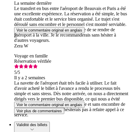
La semaine dernière
Le transfert en bus entre l'aéroport de Beauvais et Paris a été
une excellente expérience. La réservation a été simple, le bus
était confortable et le service bien organisé. Le trajet s'est
déroulé sans encombre et le personnel s'est montré serviable.
C'était un moyen pratique et abordable de se rendre de
Voir le commentaire original en anglais
l'aéroport à la ville. Je le recommanderais sans hésiter à
Z
d'autres voyageurs.
Zera W
Voyage en famille
Réservation vérifiée
5
/5
Il y a 2 semaines
La navette de l'aéroport était très facile à utiliser. Le fait
d'avoir acheté le billet à l'avance a rendu le processus très
simple et sans stress. Dès notre arrivée, on nous a directement
dirigés vers le premier bus disponible, ce qui nous a évité
toute attente. C'était un moyen pratique et sans encombre de
Voir le commentaire original en anglais
rejoindre l'aéroport, et je n'hésiterais pas à refaire appel à ce
Voir plus de commentaires
service.
Validité des billets