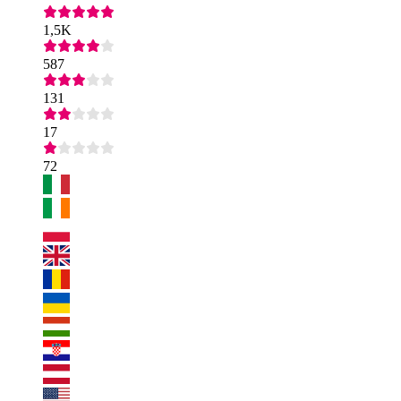
1,5K
587
131
17
72