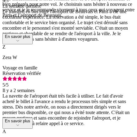
5
/5
bien préparés pour notre vol. Je choisirais sans hésiter à nouveau ce
La semaine dernière
service et je le recommande vivement à tous ceux qui voyagent entre
Le transfert en bus entre l'aéroport de Beauvais et Paris a été une
Paris et l’aéroport de Beauvais.
excellente expérience. La réservation a été simple, le bus était
confortable et le service bien organisé. Le trajet s'est déroulé sans
encombre et le personnel s'est montré serviable. C'était un moyen
pratique et abordable de se rendre de l'aéroport à la ville. Je le
En savoir plus
recommanderais sans hésiter à d'autres voyageurs.
Z
Zera W
Voyage en famille
Réservation vérifiée
5
/5
Il y a 2 semaines
La navette de l'aéroport était très facile à utiliser. Le fait d'avoir
acheté le billet à l'avance a rendu le processus très simple et sans
stress. Dès notre arrivée, on nous a directement dirigés vers le
premier bus disponible, ce qui nous a évité toute attente. C'était un
moyen pratique et sans encombre de rejoindre l'aéroport, et je
En savoir plus
n'hésiterais pas à refaire appel à ce service.
A