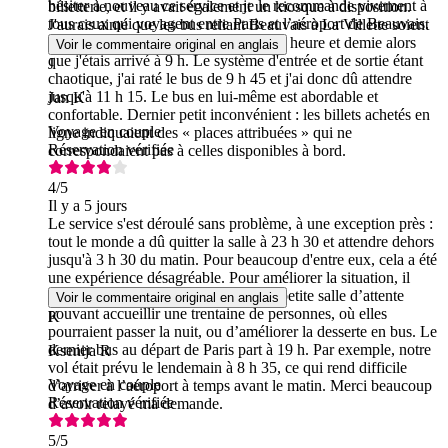
hésiter à nouveau ce service et je le recommande vivement à
billetterie, et il y avait également un kiosque à disposition.
tous ceux qui voyagent entre Paris et l’aéroport de Beauvais.
J'aurais aimé que les bus reliant Beauvais à La Villette soient
plus fréquents, car j'ai dû attendre une heure et demie alors
Voir le commentaire original en anglais
que j'étais arrivé à 9 h. Le système d'entrée et de sortie étant
J
chaotique, j'ai raté le bus de 9 h 45 et j'ai donc dû attendre
jusqu'à 11 h 15. Le bus en lui-même est abordable et
Jan K
confortable. Dernier petit inconvénient : les billets achetés en
Voyage en couple
ligne indiquaient des « places attribuées » qui ne
Réservation vérifiée
correspondaient pas à celles disponibles à bord.
4
/5
Il y a 5 jours
Le service s'est déroulé sans problème, à une exception près :
tout le monde a dû quitter la salle à 23 h 30 et attendre dehors
jusqu'à 3 h 30 du matin. Pour beaucoup d'entre eux, cela a été
une expérience désagréable. Pour améliorer la situation, il
serait peut-être utile d’aménager une petite salle d’attente
Voir le commentaire original en anglais
pouvant accueillir une trentaine de personnes, où elles
K
pourraient passer la nuit, ou d’améliorer la desserte en bus. Le
dernier bus au départ de Paris part à 19 h. Par exemple, notre
Ksenija R
vol était prévu le lendemain à 8 h 35, ce qui rend difficile
Voyage en couple
d’arriver à l’aéroport à temps avant le matin. Merci beaucoup
Réservation vérifiée
d’avoir relayé ma demande.
5
/5