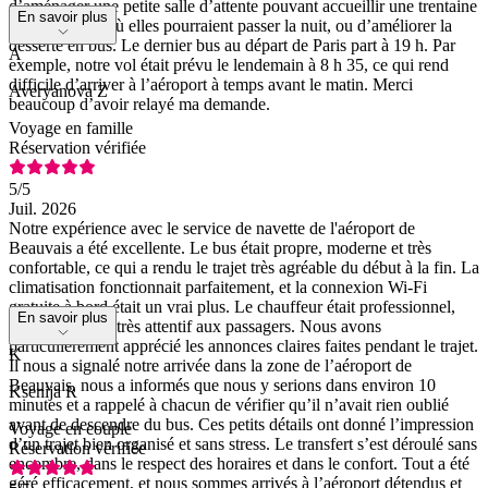
d’aménager une petite salle d’attente pouvant accueillir une trentaine
En savoir plus
de personnes, où elles pourraient passer la nuit, ou d’améliorer la
desserte en bus. Le dernier bus au départ de Paris part à 19 h. Par
A
exemple, notre vol était prévu le lendemain à 8 h 35, ce qui rend
difficile d’arriver à l’aéroport à temps avant le matin. Merci
Averyanova Z
beaucoup d’avoir relayé ma demande.
Voyage en famille
Réservation vérifiée
5
/5
Juil. 2026
Notre expérience avec le service de navette de l'aéroport de
Beauvais a été excellente. Le bus était propre, moderne et très
confortable, ce qui a rendu le trajet très agréable du début à la fin. La
climatisation fonctionnait parfaitement, et la connexion Wi-Fi
gratuite à bord était un vrai plus. Le chauffeur était professionnel,
En savoir plus
sympathique et très attentif aux passagers. Nous avons
particulièrement apprécié les annonces claires faites pendant le trajet.
K
Il nous a signalé notre arrivée dans la zone de l’aéroport de
Beauvais, nous a informés que nous y serions dans environ 10
Ksenija R
minutes et a rappelé à chacun de vérifier qu’il n’avait rien oublié
avant de descendre du bus. Ces petits détails ont donné l’impression
Voyage en couple
d’un trajet bien organisé et sans stress. Le transfert s’est déroulé sans
Réservation vérifiée
encombre, dans le respect des horaires et dans le confort. Tout a été
géré efficacement, et nous sommes arrivés à l’aéroport détendus et