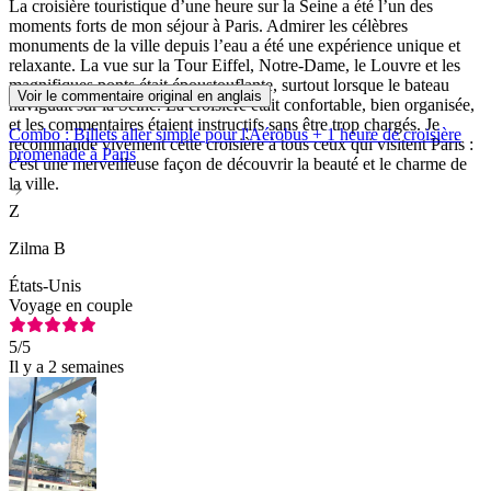
La croisière touristique d’une heure sur la Seine a été l’un des
moments forts de mon séjour à Paris. Admirer les célèbres
monuments de la ville depuis l’eau a été une expérience unique et
relaxante. La vue sur la Tour Eiffel, Notre-Dame, le Louvre et les
magnifiques ponts était époustouflante, surtout lorsque le bateau
Voir le commentaire original en anglais
naviguait sur la Seine. La croisière était confortable, bien organisée,
et les commentaires étaient instructifs sans être trop chargés. Je
Combo : Billets aller simple pour l'Aérobus + 1 heure de croisière
recommande vivement cette croisière à tous ceux qui visitent Paris :
promenade à Paris
c'est une merveilleuse façon de découvrir la beauté et le charme de
la ville.
Z
Zilma B
États-Unis
Voyage en couple
5
/5
Il y a 2 semaines