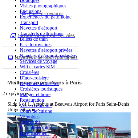
Boutiques
Visites photographiques
Excursions
Pass ferroviaires
Expériences du patrimoine
Transport
Navettes d'aéroport
Transferts d'attractions
Navettes d'aéroport privées
Billets de train
Pass ferroviaires
Navettes d'aéroport privées
Navettes d'aéroport partagées
Navettes d'aéroport partagées
Services de voyage
Wifi et cartes SIM
Croisières
Dîner-croisière
Meilleures expériences à Paris
Déjeuners-croisières
Croisières touristiques
2 expériences
Manger et boire
Restauration
Slide 1 of 1, Aerobus at Beauvais Airport for Paris Saint-Denis
Visites culinaires
University route.
Cours de cuisine
Vignobles
Café et thé
Pass alimentaires
Divertissement