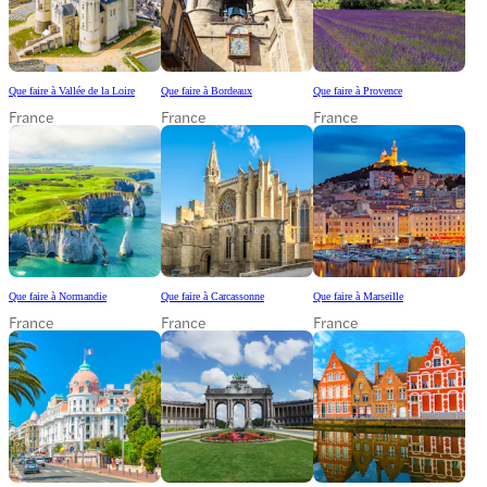
Que faire à Vallée de la Loire
Que faire à Bordeaux
Que faire à Provence
France
France
France
Que faire à Normandie
Que faire à Carcassonne
Que faire à Marseille
France
France
France