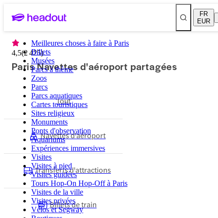
FR
EUR
Meilleures choses à faire à Paris
Billets
4,5
(
2 425
)
Musées
Paris Navettes d'aéroport partagées
Parcs à thème
Zoos
Parcs
Parcs aquatiques
Tout
Cartes touristiques
Sites religieux
Monuments
Ponts d'observation
Navettes d'aéroport
Aquariums
Expériences immersives
Visites
Visites à pied
Transferts d'attractions
Visites guidées
Tours Hop-On Hop-Off à Paris
Visites de la ville
Visites privées
Billets de train
Vélos et Segway