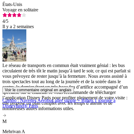
États-Unis
Voyage en solitaire
4
/5
Il y a 2 semaines
Le réseau de transports en commun était vraiment génial : les bus
circulaient de très tôt le matin jusqu’à tard le soir, ce qui est parfait si
vous prévoyez de rester jusqu’à la fermeture. Nous avons assisté à
trois spectacles tout au long de la journée et de la soirée dans le
centre, le dernier étant un très beau feu d’artifice accompagné d’un
Voir le commentaire original en anglais
spectacle sur le château. Je vous recommande de télécharger
l’application Disney Paris pour profiter pleinement de votre visite :
Combo : Navettes Aérobus aller simple + Billets 1 journée à
elle propose un plan complet avec les temps d’attente et de
Disneyland® Paris
nombreuses autres informations utiles.
M
Mehrivan A