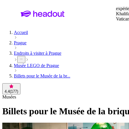
Tapez v
expérie
Khalif
Vatica
Eiffel
P
Accueil
Prague
Endroits à visiter à Prague
Musée LEGO de Prague
Billets pour le Musée de la br...
4,4
(
177
)
Musées
Billets pour le Musée de la briq