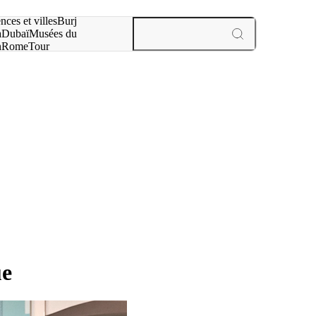
otre recherche :
nces et villes
Burj
a
Dubaï
Musées du
n
Rome
Tour
aris
expériences et villes
ue