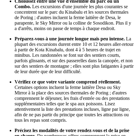
Choisissez entre une vue d'ensemble du parc ou un
Combo.
Les excursions d'une journée les plus courantes se
concentrent sur le parc du Kinabalu et les sources thermales
de Poring ; d'autres incluent la ferme laitière de Desa, le
parapente, le Sky Mirror ou la colline de Sosodikon. Plus il y
a d'arrêts, moins on passe de temps à chaque endroit.
Préparez-vous à une journée longue mais peu intense.
La
plupart des excursions durent entre 10 et 12 heures aller-retour
à partir de Kota Kinabalu, dont 4 à 5 heures de trajet en
minibus. Les randonnées se font sur des sentiers courts,
parfois glissants, et sur des passerelles dans la canopée, et non
sur des sentiers de montagne ; elles sont plus fatigantes à partir
de leur durée que de leur difficulté.
Vérifiez ce que votre variante comprend réellement.
Certaines options incluent la ferme laitière Desa ou Sky
Mirror à la place des sources thermales de Poring ; d'autres
comprennent le déjeuner, les frais d'entrée ou des prestations
supplémentaires telles que le spa aux poissons. Lisez
attentivement la liste des prestations incluses, ligne par ligne,
afin de ne pas partir du principe que toutes les attractions ou
tous les repas sont compris.
Précisez les modalités de votre rendez-vous et de la prise
en charge.
De nombreuses offres comprennent la prise en