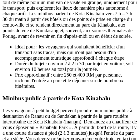
tout de même pour un minivan de visite en groupe, uniquement pour
le transport, puis explorent les lieux de manière plus autonome à
chaque arrêt. Les minibus partent de Kota Kinabalu vers 7 h – 7 h
30 du matin à partir des hôtels ou des points de prise en charge du
centre-ville et se rendent directement au parc du Kinabalu, aux
points de vue de Kundasang et, souvent, aux sources thermales de
Poring, avant de revenir en fin d'après-midi ou en début de soirée.
Idéal pour : les voyageurs qui souhaitent bénéficier d'un
transport sans tracas, mais qui n'ont pas besoin d'un
accompagnement touristique approfondi à chaque étape.
Durée du trajet : environ 2 à 2 h 30 par trajet en voiture, soit
environ 10 heures au total pour la journée.
Prix approximatif : entre 250 et 400 RM par personne,
incluant l'entrée au parc et le déjeuner sur de nombreux
itinéraires.
Minibus public à partir de Kota Kinabalu
Les voyageurs à petit budget peuvent prendre un minibus public à
destination de Ranau ou de Sandakan à partir de la gare routière
interurbaine de Kota Kinabalu (Inanam). Demandez au chauffeur de
vous déposer au « Kinabalu Park ». À partir du bord de la route, il y
a une courte distance à pied (2 à 3 minutes) jusqu'à l'entrée du parc
et au siège. Vous devrez organiser vous-même votre trajet en taxi ou