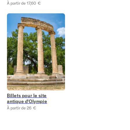
Sightseeing à
À partir de 17,60 €
Athènes
Billets pour le site
antique d'Olympie
À partir de 26 €