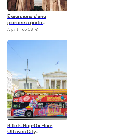
Excursions d'une
journée à partir
d'Athènes
À partir de 59 €
Billets Hop-On Hop-
Off avec City