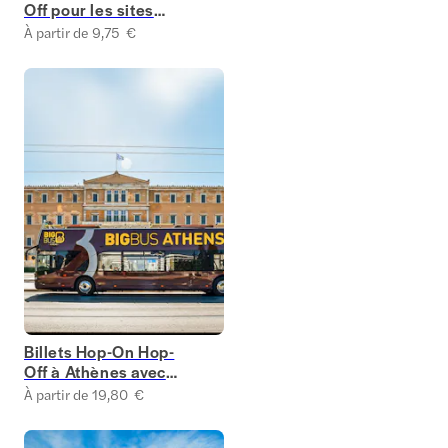
Off pour les sites
d'Athènes
À partir de 9,75 €
Billets Hop-On Hop-
Off à Athènes avec
Big Bus
À partir de 19,80 €