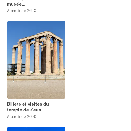
musée
archéologique
À partir de 26 €
national
Billets et visites du
temple de Zeus
olympien
À partir de 26 €