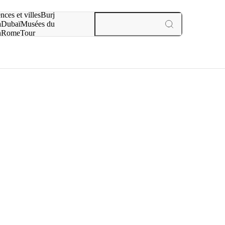
otre recherche :
nces et villes
Burj
a
Dubaï
Musées du
n
Rome
Tour
aris
expériences et villes