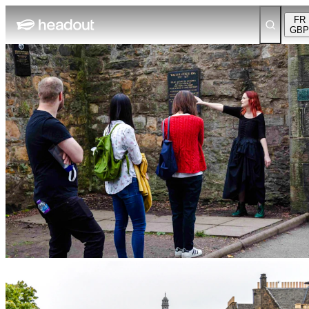
FR
GBP