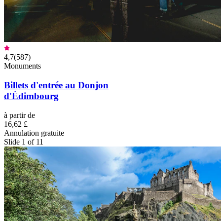
4,7
(
587
)
Monuments
Billets d'entrée au Donjon
d'Édimbourg
à partir de
16,62 £
Annulation gratuite
Slide 1 of 11