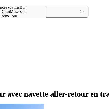
otre recherche :
nces et villes
Burj
a
Dubaï
Musées du
n
Rome
Tour
aris
expériences et villes
ur avec navette aller-retour en t