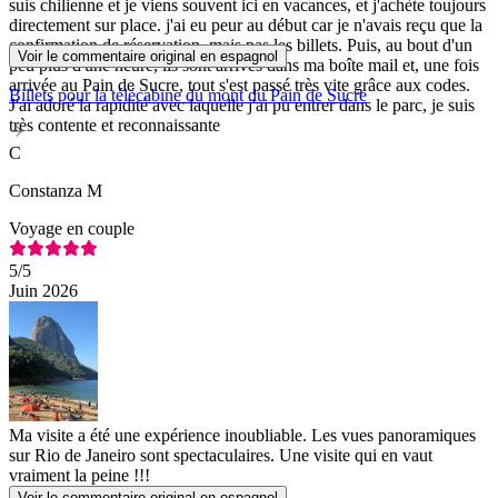
suis chilienne et je viens souvent ici en vacances, et j'achète toujours
directement sur place. j'ai eu peur au début car je n'avais reçu que la
confirmation de réservation, mais pas les billets. Puis, au bout d'un
Voir le commentaire original en espagnol
peu plus d'une heure, ils sont arrivés dans ma boîte mail et, une fois
arrivée au Pain de Sucre, tout s'est passé très vite grâce aux codes.
Billets pour la télécabine du mont du Pain de Sucre
J'ai adoré la rapidité avec laquelle j'ai pu entrer dans le parc, je suis
très contente et reconnaissante
C
Constanza M
Voyage en couple
5
/5
Juin 2026
Ma visite a été une expérience inoubliable. Les vues panoramiques
sur Rio de Janeiro sont spectaculaires. Une visite qui en vaut
vraiment la peine !!!
Voir le commentaire original en espagnol