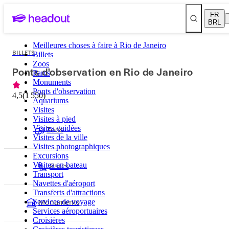
FR
BRL
Meilleures choses à faire à Rio de Janeiro
BILLETS
Billets
Zoos
Ponts d'observation en Rio de Janeiro
Parcs
Monuments
Ponts d'observation
4,5
(
1 550
)
Aquariums
Visites
Visites à pied
Visites guidées
Zoos
Visites de la ville
Visites photographiques
Excursions
Parcs
Visites en bateau
Transport
Navettes d'aéroport
Transferts d'attractions
Monuments
Services de voyage
Services aéroportuaires
Croisières