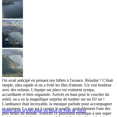
On avait anticipé en prenant nos billets à l'avance. Résultat ? C'était
simple, ultra rapide et on a évité les files d'attente. Un vrai bonheur
avec des enfants. L'équipe sur place est vraiment sympa,
accueillante et bien organisée. Arrivés en haut pour le coucher du
soleil, on a eu la magnifique surprise de tomber sur un DJ set !
L'ambiance était incroyable, la musique parfaite pour accompagner
ce moment. La vue est à couper le souffle, probablement l'une des
Billets pour la télécabine du mont du Pain de Sucre
plus belles du monde. Associer ce panorama mythique à une super