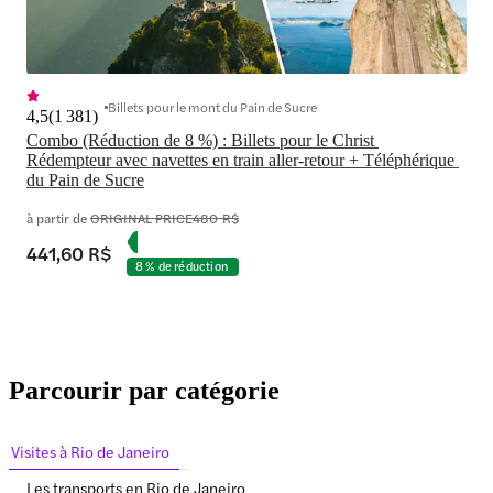
Billets pour le mont du Pain de Sucre
4,5
(
1 381
)
Combo (Réduction de 8 %) : Billets pour le Christ 
Rédempteur avec navettes en train aller-retour + Téléphérique 
du Pain de Sucre
à partir de
ORIGINAL PRICE
480 R$
441,60 R$
8 % de réduction
Parcourir par catégorie
Visites à Rio de Janeiro
Les transports en Rio de Janeiro