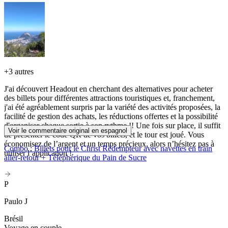
+
3 autres
J'ai découvert Headout en cherchant des alternatives pour acheter
des billets pour différentes attractions touristiques et, franchement,
j'ai été agréablement surpris par la variété des activités proposées, la
facilité de gestion des achats, les réductions offertes et la possibilité
d'organiser chaque sortie à son rythme !! Une fois sur place, il suffit
Voir le commentaire original en espagnol
de présenter le code QR de vos billets, et le tour est joué. Vous
économisez de l’argent et un temps précieux, alors n’hésitez pas à
Combo : Billets pour le Christ Rédempteur avec navettes en train
utiliser l’application !
aller-retour + Téléphérique du Pain de Sucre
P
Paulo J
Brésil
Voyage en couple