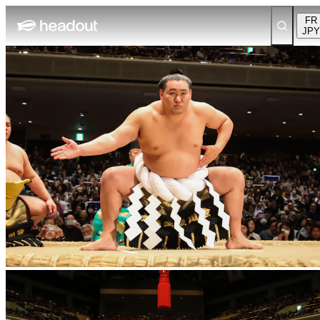
FR
JPY