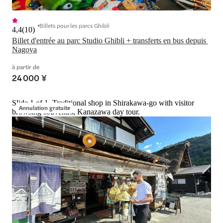
Billets pour les parcs Ghibli
4,4
(
10
)
Billet d'entrée au parc Studio Ghibli + transferts en bus depuis 
Nagoya
à partir de
24 000 ¥
Slide 1 of 1, Traditional shop in Shirakawa-go with visitor
Annulation gratuite
browsing souvenirs, Kanazawa day tour.