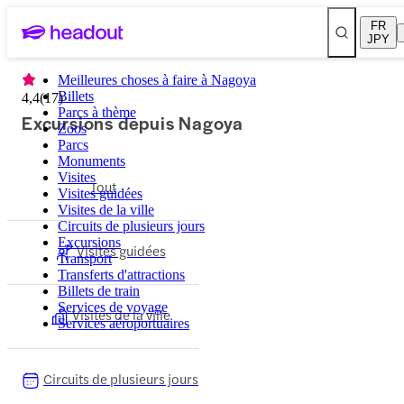
FR
JPY
Meilleures choses à faire à Nagoya
Billets
4,4
(
17
)
Parcs à thème
Excursions depuis Nagoya
Zoos
Parcs
Monuments
Visites
Tout
Visites guidées
Visites de la ville
Circuits de plusieurs jours
Excursions
Visites guidées
Transport
Transferts d'attractions
Billets de train
Services de voyage
Visites de la ville
Services aéroportuaires
Circuits de plusieurs jours