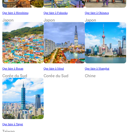
Que faire à Hiroshima
Que faire à Fukuoka
Que faire à Okinawa
Japon
Japon
Japon
Que faire à Busan
Que faire à Séoul
Que faire à Shanghai
Corée du Sud
Corée du Sud
Chine
Que faire à Taipei
Taïwan