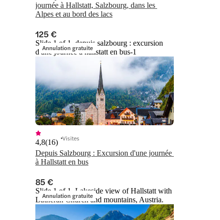
journée à Hallstatt, Salzbourg, dans les 
Alpes et au bord des lacs
125 €
Slide 1 of 1, depuis salzbourg : excursion
Annulation gratuite
d'une journée à hallstatt en bus-1
Visites
4,8
(
16
)
Depuis Salzbourg : Excursion d'une journée 
à Hallstatt en bus
85 €
Slide 1 of 1, Lakeside view of Hallstatt with
Annulation gratuite
Lutheran Church and mountains, Austria.