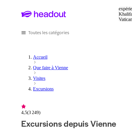
Tapez v
expérie
Khalif
Vatica
Eiffel
P
Toutes les catégories
Accueil
Que faire à Vienne
Visites
Excursions
4,5
(
3 249
)
Excursions depuis Vienne