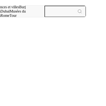
otre recherche :
nces et villes
Burj
a
Dubaï
Musées du
n
Rome
Tour
aris
expériences et villes