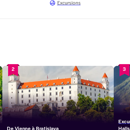
Excursions
2
3
Excu
De Vienne à Bratislava
Halls