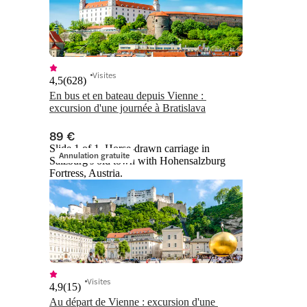
Visites
4,5
(
628
)
En bus et en bateau depuis Vienne : 
excursion d'une journée à Bratislava
89 €
Slide 1 of 1, Horse-drawn carriage in
Annulation gratuite
Salzburg's old town with Hohensalzburg
Fortress, Austria.
Visites
4,9
(
15
)
Au départ de Vienne : excursion d'une 