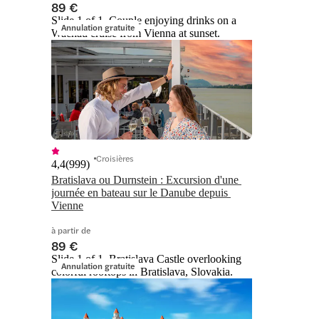
89 €
Slide 1 of 1, Couple enjoying drinks on a
Annulation gratuite
Wachau cruise from Vienna at sunset.
Croisières
4,4
(
999
)
Bratislava ou Durnstein : Excursion d'une 
journée en bateau sur le Danube depuis 
Vienne
à partir de
89 €
Slide 1 of 1, Bratislava Castle overlooking
Annulation gratuite
colorful rooftops in Bratislava, Slovakia.