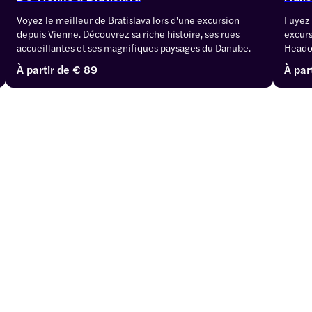
Voyez le meilleur de Bratislava lors d'une excursion 
Fuyez 
depuis Vienne. Découvrez sa riche histoire, ses rues 
excurs
accueillantes et ses magnifiques paysages du Danube.
Headou
souffl
À partir de
€ 89
À par
histoi
sites 
locale
tourna
détent
l'esca
découv
aventu