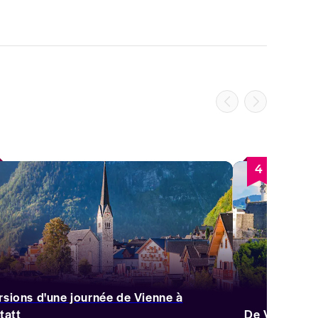
4
rsions d'une journée de Vienne à
tatt
De Vienne à 