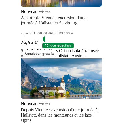
Nouveau
Visites
À partir de Vienne : excursion d'une 
journée à Hallstatt et Salzbourg
à partir de
ORIGINAL PRICE
139 €
76,45 €
45 % de réduction
Slide 1 of 1, Schloss Ort on Lake Traunsee
Annulation gratuite
with mountains in Hallstatt, Austria.
Nouveau
Visites
Depuis Vienne : excursion d'une journée à 
Hallstatt, dans les montagnes et les lacs 
alpins