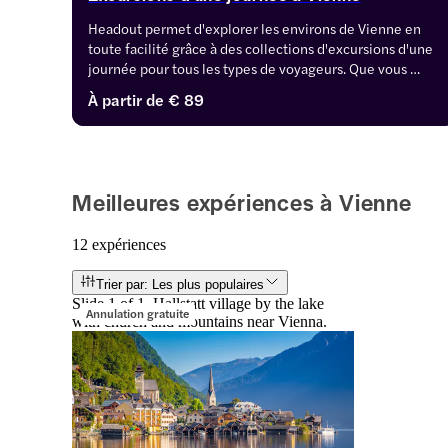
Headout permet d'explorer les environs de Vienne en 
toute facilité grâce à des collections d'excursions d'une 
journée pour tous les types de voyageurs. Que vous 
aimiez les châteaux enchanteurs, les vignobles 
À partir de
€ 89
pittoresques ou les monuments historiques, il y en a 
pour tous les goûts. Commencez votre voyage dès 
maintenant !
Meilleures expériences à Vienne
12 expériences
Trier par: Les plus populaires
Slide 1 of 1, Hallstatt village by the lake
Annulation gratuite
with church and mountains near Vienna.