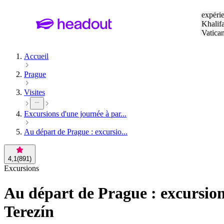
Tapez v
expérie
Khalif
Vatica
Eiffel
P
Accueil
Prague
Visites
Excursions d'une journée à par...
Au départ de Prague : excursio...
4,1
(
891
)
Excursions
Au départ de Prague : excursio
Terezín