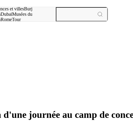
otre recherche :
nces et villes
Burj
a
Dubaï
Musées du
n
Rome
Tour
aris
expériences et villes
n d'une journée au camp de conce