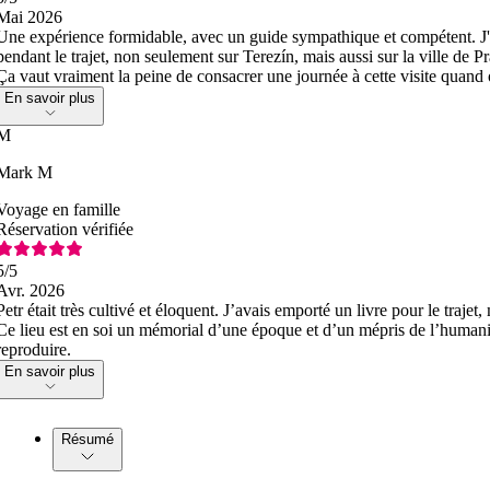
Mai 2026
Une expérience formidable, avec un guide sympathique et compétent. J'
pendant le trajet, non seulement sur Terezín, mais aussi sur la ville de Pra
Ça vaut vraiment la peine de consacrer une journée à cette visite quand 
En savoir plus
M
Mark M
Voyage en famille
Réservation vérifiée
5
/5
Avr. 2026
Petr était très cultivé et éloquent. J’avais emporté un livre pour le trajet
Ce lieu est en soi un mémorial d’une époque et d’un mépris de l’humanit
reproduire.
En savoir plus
Résumé