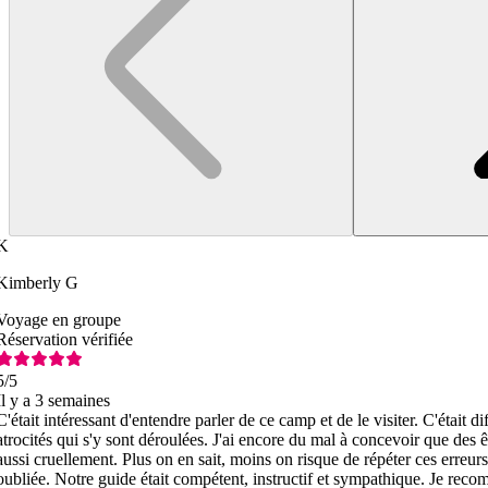
K
Kimberly G
Voyage en groupe
Réservation vérifiée
5
/5
Il y a 3 semaines
C'était intéressant d'entendre parler de ce camp et de le visiter. C'était di
atrocités qui s'y sont déroulées. J'ai encore du mal à concevoir que des ê
aussi cruellement. Plus on en sait, moins on risque de répéter ces erreurs.
oubliée. Notre guide était compétent, instructif et sympathique. Je reco