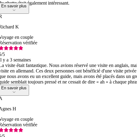
du ghetto était également intéressant.
En savoir plus
R
Richard K
Voyage en couple
Réservation vérifiée
5
/5
Il y a 3 semaines
La visite était fantastique. Nous avions réservé une visite en anglais, m
visite en allemand. Ces deux personnes ont bénéficié d'une visite privée 
que nous avons eu un excellent guide, mais avons été placés dans un g
guide semblait toujours pressé et ne cessait de dire « ah » à chaque phra
En savoir plus
A
Agnes H
Voyage en couple
Réservation vérifiée
5
/5