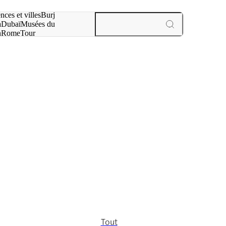
otre recherche :
nces et villes
Burj
a
Dubaï
Musées du
n
Rome
Tour
aris
expériences et villes
Tout