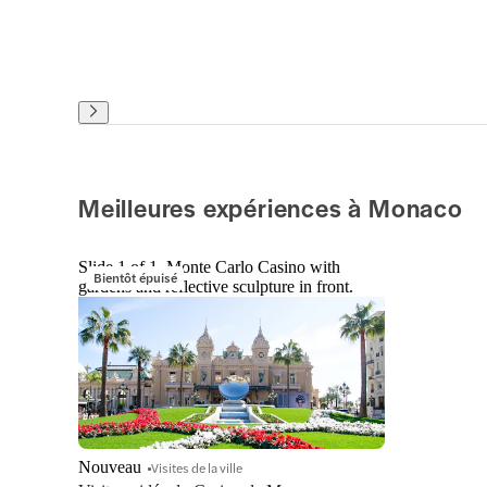
Meilleures expériences à Monaco
Slide 1 of 1, Monte Carlo Casino with
Bientôt épuisé
gardens and reflective sculpture in front.
Nouveau
Visites de la ville