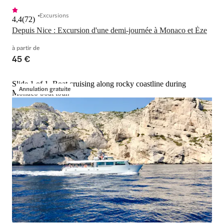
Excursions
4,4
(
72
)
Depuis Nice : Excursion d'une demi-journée à Monaco et Èze
à partir de
45 €
Slide 1 of 1, Boat cruising along rocky coastline during
Annulation gratuite
Monaco boat tour.