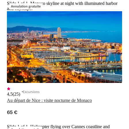
Slide 1 of 1, Monaco skyline at night with illuminated harbor
Annulation gratuite
and cityscape.
Excursions
4,5
(
25
)
Au départ de Nice : visite nocturne de Monaco
65 €
Slide 1 of 1, Helicopter flying over Cannes coastline and