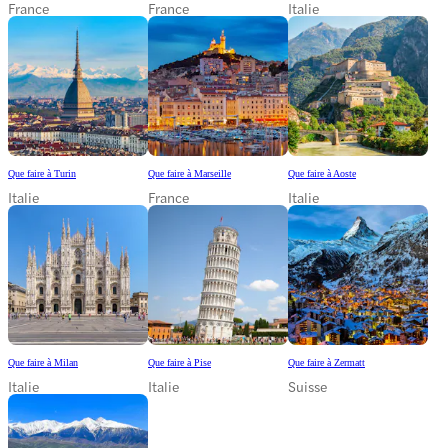
France
France
Italie
Que faire à Turin
Que faire à Marseille
Que faire à Aoste
Italie
France
Italie
Que faire à Milan
Que faire à Pise
Que faire à Zermatt
Italie
Italie
Suisse