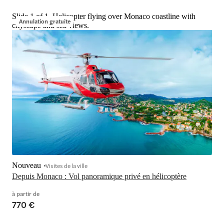
Slide 1 of 1, Helicopter flying over Monaco coastline with
Annulation gratuite
cityscape and sea views.
Nouveau
Visites de la ville
Depuis Monaco : Vol panoramique privé en hélicoptère
à partir de
770 €