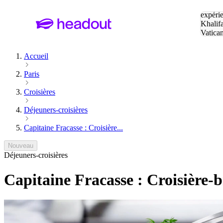
Tapez v
expérie
Khalif
Vatica
Eiffel
P
Accueil
Paris
Croisières
Déjeuners-croisières
Capitaine Fracasse : Croisière...
Nouveau
Déjeuners-croisières
Capitaine Fracasse : Croisière-