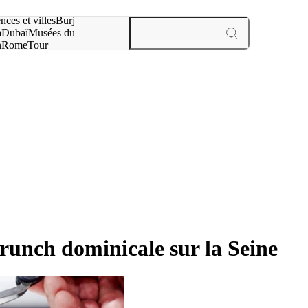
otre recherche :
nces et villes
Burj
a
Dubaï
Musées du
n
Rome
Tour
aris
expériences et villes
brunch dominicale sur la Seine