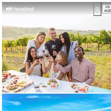
FR
AUD