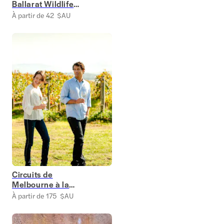
Ballarat Wildlife
Park
À partir de 42 $AU
Circuits de
Melbourne à la
vallée de la Yarra
À partir de 175 $AU