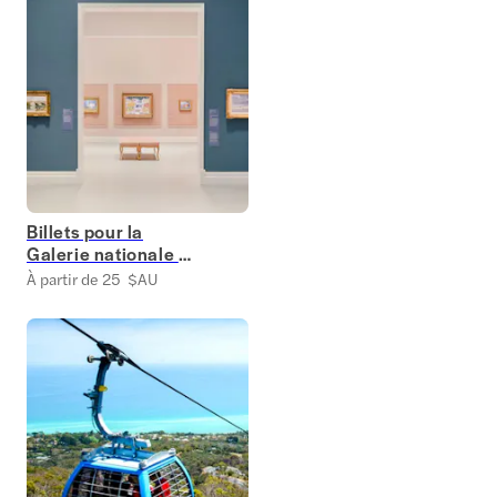
Billets pour la
Galerie nationale de
Victoria (NGV)
À partir de 25 $AU