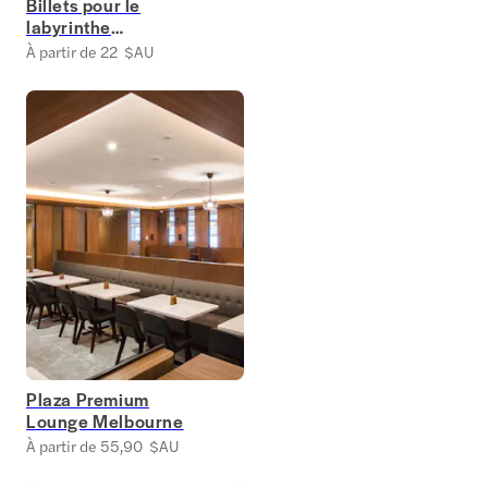
Billets pour le
labyrinthe
d'Ashcombe
À partir de 22 $AU
Plaza Premium
Lounge Melbourne
À partir de 55,90 $AU