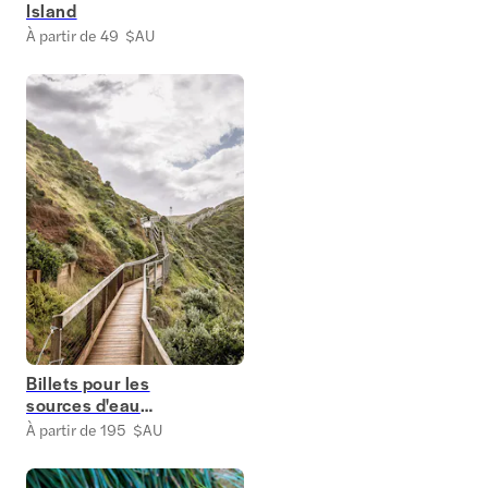
Island
À partir de 49 $AU
Billets pour les
sources d'eau
chaude de la
À partir de 195 $AU
péninsule de
Mornington