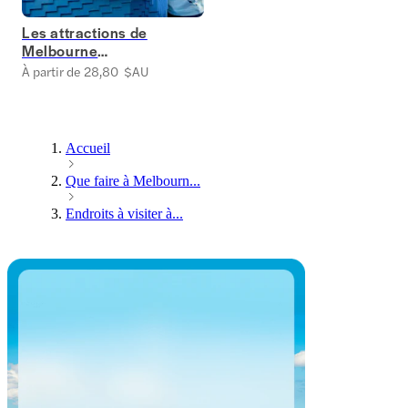
Les attractions de
Melbourne
sélectionnées avec
À partir de 28,80 $AU
soin
Accueil
Que faire à Melbourn...
Endroits à visiter à...