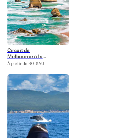
Circuit de
Melbourne à la
Grande Route de
À partir de 80 $AU
l'Océan