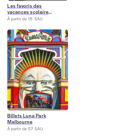
Les favoris des
vacances scolaires
à Melbourne
À partir de 18 $AU
Billets Luna Park
Melbourne
À partir de 57 $AU