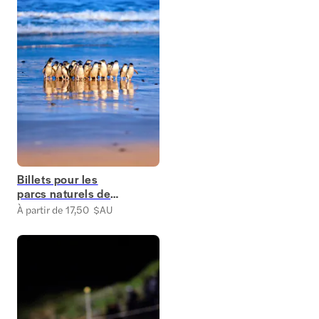
Billets pour les
parcs naturels de
Phillip Island
À partir de 17,50 $AU