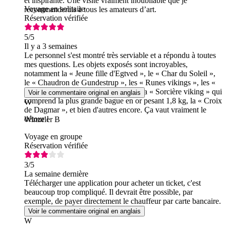
et inspirante. Une visite vraiment inoubliable que je
Voyage en solitaire
recommanderais à tous les amateurs d’art.
Réservation vérifiée
5
/5
Il y a 3 semaines
Le personnel s'est montré très serviable et a répondu à toutes
mes questions. Les objets exposés sont incroyables,
notamment la « Jeune fille d'Egtved », le « Char du Soleil »,
le « Chaudron de Gundestrup », les « Runes vikings », les «
Cornes d'or », la section consacrée à la « Sorcière viking » qui
Voir le commentaire original en anglais
comprend la plus grande bague en or pesant 1,8 kg, la « Croix
W
de Dagmar », et bien d'autres encore. Ça vaut vraiment le
détour !
Winzeler B
Voyage en groupe
Réservation vérifiée
3
/5
La semaine dernière
Télécharger une application pour acheter un ticket, c'est
beaucoup trop compliqué. Il devrait être possible, par
exemple, de payer directement le chauffeur par carte bancaire.
Voir le commentaire original en anglais
W