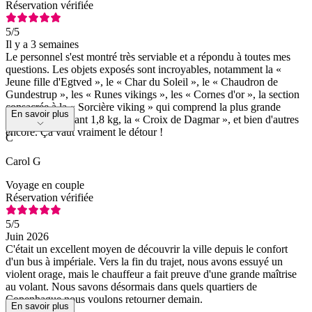
Réservation vérifiée
5
/5
Il y a 3 semaines
Le personnel s'est montré très serviable et a répondu à toutes mes
questions. Les objets exposés sont incroyables, notamment la «
Jeune fille d'Egtved », le « Char du Soleil », le « Chaudron de
Gundestrup », les « Runes vikings », les « Cornes d'or », la section
consacrée à la « Sorcière viking » qui comprend la plus grande
En savoir plus
bague en or pesant 1,8 kg, la « Croix de Dagmar », et bien d'autres
encore. Ça vaut vraiment le détour !
C
Carol G
Voyage en couple
Réservation vérifiée
5
/5
Juin 2026
C'était un excellent moyen de découvrir la ville depuis le confort
d'un bus à impériale. Vers la fin du trajet, nous avons essuyé un
violent orage, mais le chauffeur a fait preuve d'une grande maîtrise
au volant. Nous savons désormais dans quels quartiers de
Copenhague nous voulons retourner demain.
En savoir plus