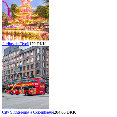
Jardins de Tivoli
179 DKK
City Sightseeing à Copenhague
284,06 DKK