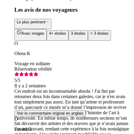
Les avis de nos voyageurs
Le plus pertinent
Avec images
4+ étoiles
3 étoiles
< 3 étoiles
O
Olena K
Voyage en solitaire
Réservation vérifiée
5
/5
Il y a 2 semaines
Cet endroit est un incontournable absolu ! J'ai fini par
retourner deux fois dans certaines galeries, car je n'en avais
tout simplement pas assez. En tant qu’artiste et professeure
d’art, parcourir ce musée m’a donné l’impression de revivre
des souvenirs précieux de mes cours d’histoire de l’art à
Voir le commentaire original en anglais
l’université. En même temps, de nombreuses sections m’ont
D
fait découvrir des artistes et des œuvres que je n’avais jamais
vus auparavant, rendant cette expérience à la fois nostalgique
Daniel G