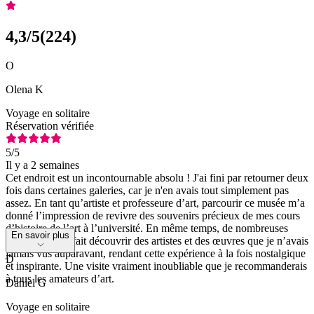
4,3
/5
(
224
)
O
Olena K
Voyage en solitaire
Réservation vérifiée
5
/5
Il y a 2 semaines
Cet endroit est un incontournable absolu ! J'ai fini par retourner deux
fois dans certaines galeries, car je n'en avais tout simplement pas
assez. En tant qu’artiste et professeure d’art, parcourir ce musée m’a
donné l’impression de revivre des souvenirs précieux de mes cours
d’histoire de l’art à l’université. En même temps, de nombreuses
En savoir plus
sections m’ont fait découvrir des artistes et des œuvres que je n’avais
jamais vus auparavant, rendant cette expérience à la fois nostalgique
D
et inspirante. Une visite vraiment inoubliable que je recommanderais
à tous les amateurs d’art.
Daniel G
Voyage en solitaire