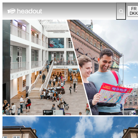
FR
DKK