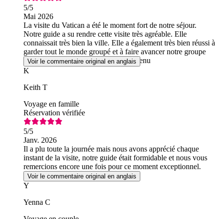
5
/5
Mai 2026
La visite du Vatican a été le moment fort de notre séjour.
Notre guide a su rendre cette visite très agréable. Elle
connaissait très bien la ville. Elle a également très bien réussi à
garder tout le monde groupé et à faire avancer notre groupe
d'un endroit à l'autre à un rythme soutenu
Voir le commentaire original en anglais
K
Keith T
Voyage en famille
Réservation vérifiée
5
/5
Janv. 2026
Il a plu toute la journée mais nous avons apprécié chaque
instant de la visite, notre guide était formidable et nous vous
remercions encore une fois pour ce moment exceptionnel.
Voir le commentaire original en anglais
Y
Yenna C
Voyage en couple