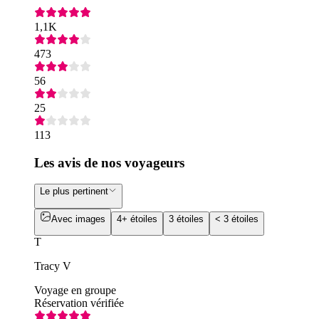
1,1K
473
56
25
113
Les avis de nos voyageurs
Le plus pertinent
Avec images
4+ étoiles
3 étoiles
< 3 étoiles
T
Tracy V
Voyage en groupe
Réservation vérifiée