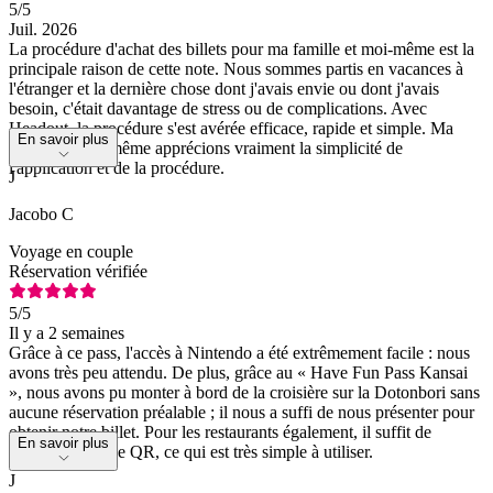
5
/5
Juil. 2026
La procédure d'achat des billets pour ma famille et moi-même est la
principale raison de cette note. Nous sommes partis en vacances à
l'étranger et la dernière chose dont j'avais envie ou dont j'avais
besoin, c'était davantage de stress ou de complications. Avec
Headout, la procédure s'est avérée efficace, rapide et simple. Ma
En savoir plus
famille et moi-même apprécions vraiment la simplicité de
l'application et de la procédure.
J
Jacobo C
Voyage en couple
Réservation vérifiée
5
/5
Il y a 2 semaines
Grâce à ce pass, l'accès à Nintendo a été extrêmement facile : nous
avons très peu attendu. De plus, grâce au « Have Fun Pass Kansai
», nous avons pu monter à bord de la croisière sur la Dotonbori sans
aucune réservation préalable ; il nous a suffi de nous présenter pour
obtenir notre billet. Pour les restaurants également, il suffit de
En savoir plus
présenter le code QR, ce qui est très simple à utiliser.
J