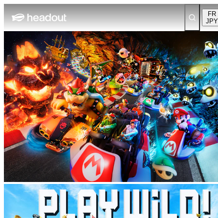
FR
JPY