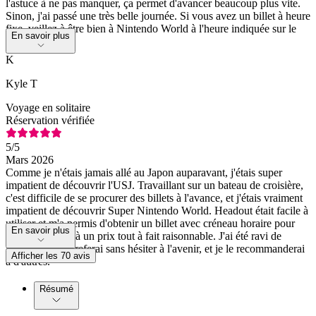
l'astuce à ne pas manquer, ça permet d'avancer beaucoup plus vite.
Sinon, j'ai passé une très belle journée. Si vous avez un billet à heure
fixe, veillez à être bien à Nintendo World à l'heure indiquée sur le
En savoir plus
billet !
K
Kyle T
Voyage en solitaire
Réservation vérifiée
5
/5
Mars 2026
Comme je n'étais jamais allé au Japon auparavant, j'étais super
impatient de découvrir l'USJ. Travaillant sur un bateau de croisière,
c'est difficile de se procurer des billets à l'avance, et j'étais vraiment
impatient de découvrir Super Nintendo World. Headout était facile à
utiliser et m'a permis d'obtenir un billet avec créneau horaire pour
En savoir plus
cette attraction, à un prix tout à fait raisonnable. J'ai été ravi de
l'utiliser et je le referai sans hésiter à l'avenir, et je le recommanderai
Afficher les 70 avis
à d'autres.
Résumé