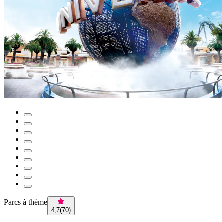
Parcs à thème
4,7
(
70
)