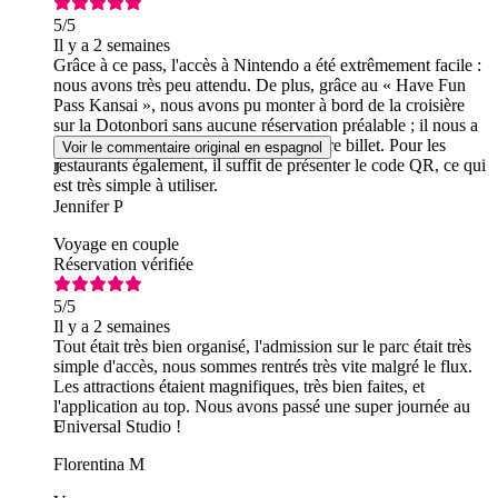
5
/5
Il y a 2 semaines
Grâce à ce pass, l'accès à Nintendo a été extrêmement facile :
nous avons très peu attendu. De plus, grâce au « Have Fun
Pass Kansai », nous avons pu monter à bord de la croisière
sur la Dotonbori sans aucune réservation préalable ; il nous a
suffi de nous présenter pour obtenir notre billet. Pour les
Voir le commentaire original en espagnol
restaurants également, il suffit de présenter le code QR, ce qui
J
est très simple à utiliser.
Jennifer P
Voyage en couple
Réservation vérifiée
5
/5
Il y a 2 semaines
Tout était très bien organisé, l'admission sur le parc était très
simple d'accès, nous sommes rentrés très vite malgré le flux.
Les attractions étaient magnifiques, très bien faites, et
l'application au top. Nous avons passé une super journée au
Universal Studio !
F
Florentina M