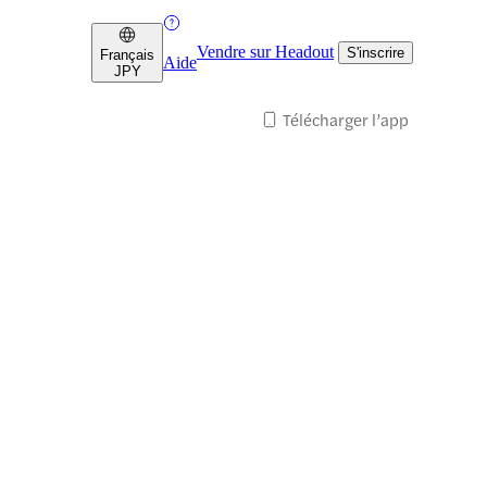
Vendre sur Headout
S'inscrire
Français
Aide
JPY
Télécharger l’app