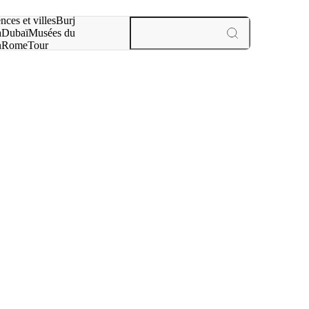
otre recherche :
nces et villes
Burj
a
Dubaï
Musées du
n
Rome
Tour
aris
expériences et villes