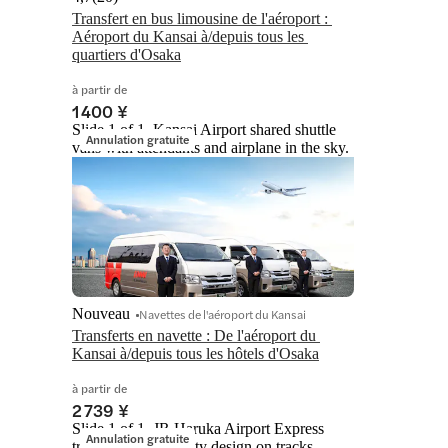
Transfert en bus limousine de l'aéroport : 
Aéroport du Kansai à/depuis tous les 
quartiers d'Osaka
à partir de
1 400 ¥
Slide 1 of 1, Kansai Airport shared shuttle
Annulation gratuite
vans with attendants and airplane in the sky.
Nouveau
Navettes de l'aéroport du Kansai
Transferts en navette : De l'aéroport du 
Kansai à/depuis tous les hôtels d'Osaka
à partir de
2 739 ¥
Slide 1 of 1, JR Haruka Airport Express
Annulation gratuite
train with Hello Kitty design on tracks.