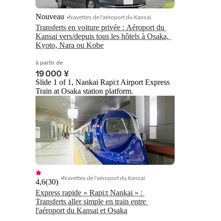
Nouveau
Navettes de l'aéroport du Kansai
Transferts en voiture privée : Aéroport du 
Kansai vers/depuis tous les hôtels à Osaka, 
Kyoto, Nara ou Kobe
à partir de
19 000 ¥
Slide 1 of 1, Nankai Rapi:t Airport Express
Train at Osaka station platform.
Navettes de l'aéroport du Kansai
4,6
(
30
)
Express rapide « Rapi:t Nankai » : 
Transferts aller simple en train entre 
l'aéroport du Kansai et Osaka