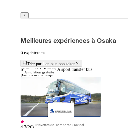
Meilleures expériences à Osaka
6 expériences
Trier par: Les plus populaires
Slide 1 of 1, Kansai Airport transfer bus
Annulation gratuite
parked at the stop.
Navettes de l'aéroport du Kansai
4,7
(
20
)