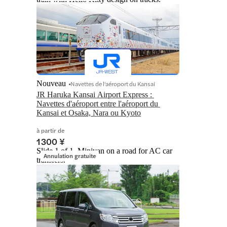
Nouveau
Navettes de l'aéroport du Kansai
JR Haruka Kansai Airport Express : 
Navettes d'aéroport entre l'aéroport du 
Kansai et Osaka, Nara ou Kyoto
à partir de
1 300 ¥
Slide 1 of 1, Minivan on a road for AC car
Annulation gratuite
transfers.