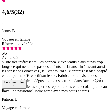
4,6
/5
(
32
)
J
Jenny B
Voyage en famille
Réservation vérifiée
5
/5
Avr. 2026
Visite très intéressante , les panneaux explicatifs clairs et pas trop
longs ce qui ne rebute pas des enfants de 12 ans . Intéressant aussi
les sensations olfactives , le livret fourni aux enfants est bien adapté
et leur permet d'être actif sur le site. Fabrication en visuel des
chocolats suivi de la dégustation on se croirait dans l'atelier 😅👍
En savoir plus
Enfin on apprécie les superbes reproductions en chocolat quel beau
P
travail de passionné. Belle sortie avec mes petits enfants.
Patricia L
Voyage en famille