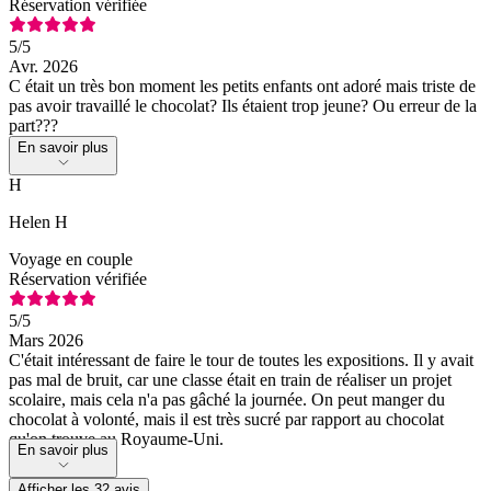
Réservation vérifiée
5
/5
Avr. 2026
C était un très bon moment les petits enfants ont adoré mais triste de
pas avoir travaillé le chocolat? Ils étaient trop jeune? Ou erreur de la
part???
En savoir plus
H
Helen H
Voyage en couple
Réservation vérifiée
5
/5
Mars 2026
C'était intéressant de faire le tour de toutes les expositions. Il y avait
pas mal de bruit, car une classe était en train de réaliser un projet
scolaire, mais cela n'a pas gâché la journée. On peut manger du
chocolat à volonté, mais il est très sucré par rapport au chocolat
qu'on trouve au Royaume-Uni.
En savoir plus
Afficher les 32 avis