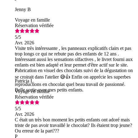
Jenny B
Voyage en famille
Réservation vérifiée
5
/5
Avr. 2026
Visite très intéressante , les panneaux explicatifs clairs et pas
trop longs ce qui ne rebute pas des enfants de 12 ans .
Intéressant aussi les sensations olfactives , le livret fourni aux
enfants est bien adapté et leur permet d'être actif sur le site.
Fabrication en visuel des chocolats suivi de la dégustation on
P
se croirait dans l'atelier 😅👍 Enfin on apprécie les superbes
Patricia L
reproductions en chocolat quel beau travail de passionné.
Belle sortie avec mes petits enfants.
Voyage en famille
Réservation vérifiée
5
/5
Avr. 2026
C était un très bon moment les petits enfants ont adoré mais
triste de pas avoir travaillé le chocolat? Ils étaient trop jeune?
Ou erreur de la part???
P