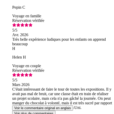
Pepin C
Voyage en famille
Réservation vérifiée
5
/5
Avr. 2026
Très belle expérience ludiques pour les enfants on apprend
beaucoup
H
Helen H
Voyage en couple
Réservation vérifiée
5
/5
Mars 2026
C'était intéressant de faire le tour de toutes les expositions. Il y
avait pas mal de bruit, car une classe était en train de réaliser
un projet scolaire, mais cela n'a pas gâché la journée. On peut
manger du chocolat à volonté, mais il est très sucré par rapport
au chocolat qu'on trouve au Royaume-Uni.
Voir le commentaire original en anglais
Voir plus de commentaires