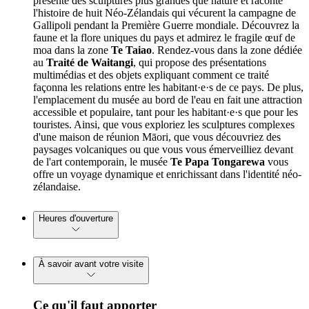
présente des sculptures plus grandes que nature et raconte
l'histoire de huit Néo-Zélandais qui vécurent la campagne de
Gallipoli pendant la Première Guerre mondiale. Découvrez la
faune et la flore uniques du pays et admirez le fragile œuf de
moa dans la zone
Te Taiao
. Rendez-vous dans la zone dédiée
au
Traité de Waitangi
, qui propose des présentations
multimédias et des objets expliquant comment ce traité
façonna les relations entre les habitant·e·s de ce pays. De plus,
l'emplacement du musée au bord de l'eau en fait une attraction
accessible et populaire, tant pour les habitant·e·s que pour les
touristes. Ainsi, que vous exploriez les sculptures complexes
d'une maison de réunion Māori, que vous découvriez des
paysages volcaniques ou que vous vous émerveilliez devant
de l'art contemporain, le musée
Te Papa Tongarewa
vous
offre un voyage dynamique et enrichissant dans l'identité néo-
zélandaise.
Heures d'ouverture
À savoir avant votre visite
Ce qu'il faut apporter