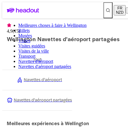
FR
NZD
Meilleures choses à faire à Wellington
Billets
4,9
(
15
)
Musées
Wellington Navettes d'aéroport partagées
Visites
Visites guidées
Visites de la ville
Transport
Tout
Navettes d'aéroport
Navettes d'aéroport partagées
Navettes d'aéroport
Navettes d'aéroport partagées
Meilleures expériences à Wellington