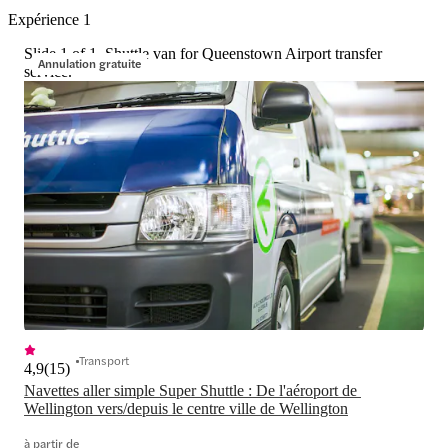
Expérience 1
Slide 1 of 1, Shuttle van for Queenstown Airport transfer
Annulation gratuite
service.
Transport
4,9
(
15
)
Navettes aller simple Super Shuttle : De l'aéroport de 
Wellington vers/depuis le centre ville de Wellington
à partir de