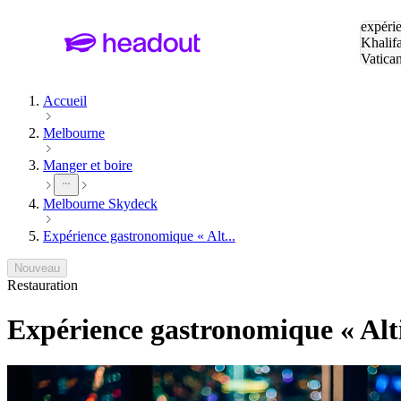
Tapez v
expérie
Khalif
Vatica
Eiffel
P
Accueil
Melbourne
Manger et boire
Melbourne Skydeck
Expérience gastronomique « Alt...
Nouveau
Restauration
Expérience gastronomique « Alt