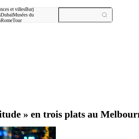
otre recherche :
nces et villes
Burj
a
Dubaï
Musées du
n
Rome
Tour
aris
expériences et villes
itude » en trois plats au Melbou