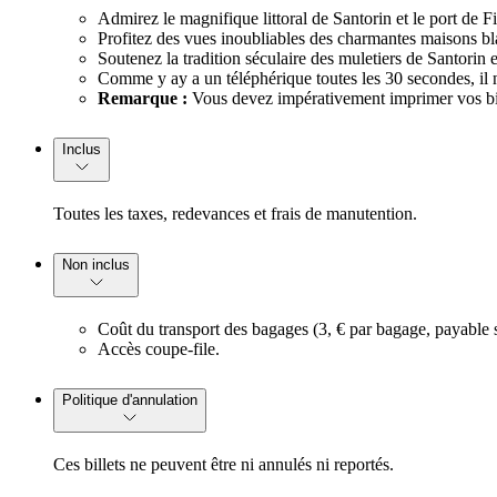
Admirez le magnifique littoral de Santorin et le port de F
Profitez des vues inoubliables des charmantes maisons bl
Soutenez la tradition séculaire des muletiers de Santorin e
Comme y ay a un téléphérique toutes les 30 secondes, il n
Remarque :
Vous devez impérativement imprimer vos bille
Inclus
Toutes les taxes, redevances et frais de manutention.
Non inclus
Coût du transport des bagages (3, € par bagage, payable s
Accès coupe-file.
Politique d'annulation
Ces billets ne peuvent être ni annulés ni reportés.