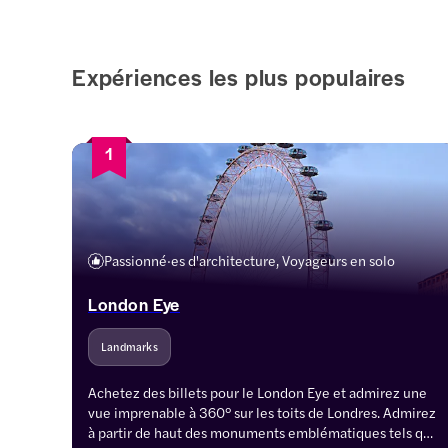
Expériences les plus populaires
1
Passionné·es d'architecture, Voyageurs en solo
London Eye
Landmarks
Achetez des billets pour le London Eye et admirez une 
vue imprenable à 360° sur les toits de Londres. Admirez 
à partir de haut des monuments emblématiques tels que 