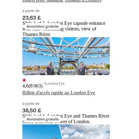
à partir de
23,63 £
Slide 1 of 1, London Eye capsule entrance
Annulation gratuite
with staff welcoming visitors, view of
Thames River.
London Eye
4,6
(
8 063
)
Billets d'accès rapide au London Eye
à partir de
38,50 £
Slide 1 of 1, London Eye and Thames River
Annulation gratuite
cruise boat near Tower of London.