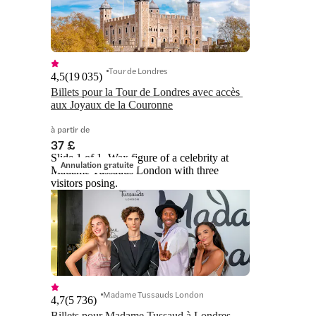
Tour de Londres
4,5
(
19 035
)
Billets pour la Tour de Londres avec accès 
aux Joyaux de la Couronne
à partir de
37 £
Slide 1 of 1, Wax figure of a celebrity at
Annulation gratuite
Madame Tussauds London with three
visitors posing.
Madame Tussauds London
4,7
(
5 736
)
Billets pour Madame Tussaud à Londres