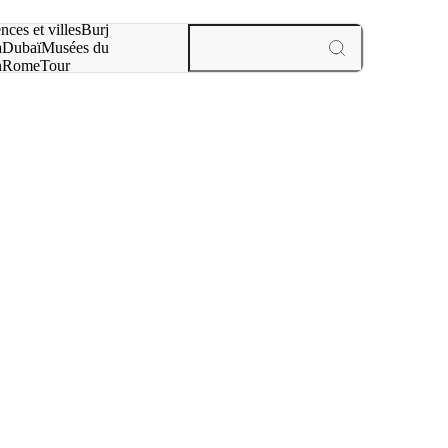
otre recherche :
nces et villes
Burj
a
Dubaï
Musées du
n
Rome
Tour
aris
expériences et villes