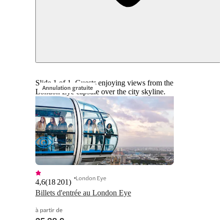
Slide 1 of 1, Guests enjoying views from the
Annulation gratuite
London Eye capsule over the city skyline.
London Eye
4,6
(
18 201
)
Billets d'entrée au London Eye
à partir de