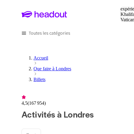
Tapez v
expérie
Khalif
Vatica
Eiffel
P
Toutes les catégories
Accueil
Que faire à Londres
Billets
4,5
(
167 954
)
Activités à Londres