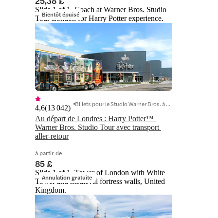
25,38 £
Slide 1 of 1, Coach at Warner Bros. Studio
Bientôt épuisé
Tour London for Harry Potter experience.
Billets pour le Studio Warner Bros. à Londres
4,6
(
13 042
)
Au départ de Londres : Harry Potter™ 
Warner Bros. Studio Tour avec transport 
aller-retour
à partir de
85 £
Slide 1 of 1, Tower of London with White
Annulation gratuite
Tower and medieval fortress walls, United
Kingdom.