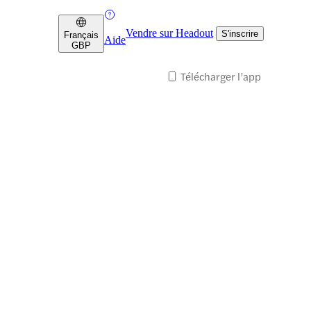
Vendre sur Headout
S'inscrire
Français
Aide
GBP
Télécharger l’app