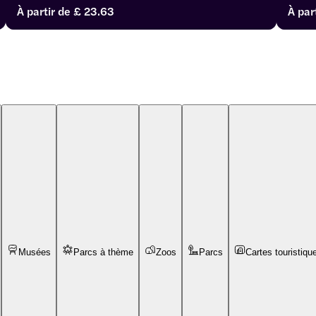
À partir de
£ 23.63
À par
Musées
Parcs à thème
Zoos
Parcs
Cartes touristiqu