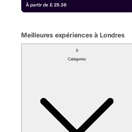
Big Ben, le Palais de Buckingham et la Cathédrale Saint-
À partir de
£ 25.38
Paul. Choisissez à partir de billets d'entrée standard, 
d'accès rapide ou de billets combo à prix réduit pour 
profiter au maximum de votre visite. Découvrez Londres 
à partir du ciel !
Meilleures expériences à Londres
0
Catégories