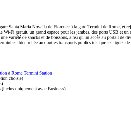
a gare Santa Maria Novella de Florence à la gare Termini de Rome, et re
 le Wi-Fi gratuit, un grand espace pour les jambes, des ports USB et un
 une variété de snacks et de boissons, ainsi qu'un accès au portail de di
mini est bien reliée aux autres transports publics tels que les lignes de m
tion
à
Rome Termini Station
tion choisie)
s)
ts (inclus uniquement avec Business).