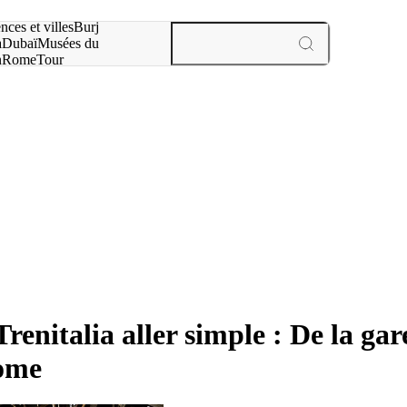
otre recherche :
nces et villes
Burj
a
Dubaï
Musées du
n
Rome
Tour
aris
expériences et villes
 Trenitalia aller simple : De la g
Rome