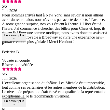
5
/5
Juin 2026
Nous sommes arrivés tard à New York, sans savoir si nous allions
avoir du retard, alors nous n'avions pas acheté de billets à l'avance.
À notre grande surprise, nos vols étaient à l'heure. L'Uber était à
l'heure. J'ai commencé à chercher des billets pour Chess et, hop, ils
étaient là ! Pour une somme modique, nous avons donc pu assister à
En savoir plus
un spectacle incroyable à Broadway et vivre une expérience new-
yorkaise encore plus géniale ! Merci Headout !
F
Federica B
Voyage en couple
Réservation vérifiée
5
/5
Juin 2026
L'excellente organisation du théâtre. Lea Michele était impeccable,
tout comme ses partenaires et les autres membres de la distribution.
Le niveau de préparation était élevé et la qualité de la représentation
exceptionnelle, je le recommande vivement.
En savoir plus
N