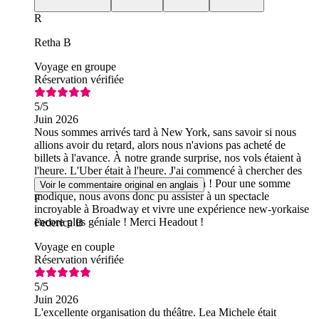
R
Retha B
Voyage en groupe
Réservation vérifiée
5
/5
Juin 2026
Nous sommes arrivés tard à New York, sans savoir si nous
allions avoir du retard, alors nous n'avions pas acheté de
billets à l'avance. À notre grande surprise, nos vols étaient à
l'heure. L'Uber était à l'heure. J'ai commencé à chercher des
billets pour Chess et, hop, ils étaient là ! Pour une somme
Voir le commentaire original en anglais
modique, nous avons donc pu assister à un spectacle
F
incroyable à Broadway et vivre une expérience new-yorkaise
encore plus géniale ! Merci Headout !
Federica B
Voyage en couple
Réservation vérifiée
5
/5
Juin 2026
L'excellente organisation du théâtre. Lea Michele était