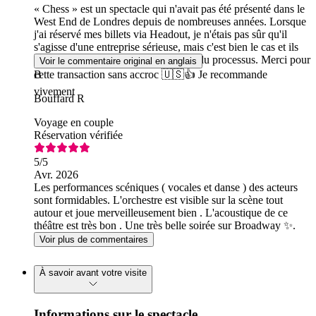
« Chess » est un spectacle qui n'avait pas été présenté dans le
West End de Londres depuis de nombreuses années. Lorsque
j'ai réservé mes billets via Headout, je n'étais pas sûr qu'il
s'agisse d'une entreprise sérieuse, mais c'est bien le cas et ils
nous ont tenus informés tout au long du processus. Merci pour
Voir le commentaire original en anglais
cette transaction sans accroc 🇺🇸👍 Je recommande
B
vivement
Bouffard R
Voyage en couple
Réservation vérifiée
5
/5
Avr. 2026
Les performances scéniques ( vocales et danse ) des acteurs
sont formidables. L'orchestre est visible sur la scène tout
autour et joue merveilleusement bien . L'acoustique de ce
théâtre est très bon . Une très belle soirée sur Broadway ✨.
Voir plus de commentaires
À savoir avant votre visite
Informations sur le spectacle