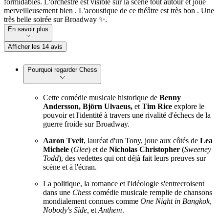
formidables. L'orchestre est visible sur la scène tout autour et joue
merveilleusement bien . L'acoustique de ce théâtre est très bon . Une
très belle soirée sur Broadway ✨.
En savoir plus
Afficher les 14 avis
Pourquoi regarder Chess
Cette comédie musicale historique de
Benny
Andersson, Björn Ulvaeus,
et
Tim Rice
explore le
pouvoir et l'identité à travers une rivalité d'échecs de la
guerre froide sur Broadway.
Aaron Tveit
, lauréat d'un Tony, joue aux côtés de
Lea
Michele
(
Glee
) et de
Nicholas Christopher
(
Sweeney
Todd
), des vedettes qui ont déjà fait leurs preuves sur
scène et à l'écran.
La politique, la romance et l'idéologie s'entrecroisent
dans une
Chess
comédie musicale remplie de chansons
mondialement connues comme
One Night in Bangkok,
Nobody's Side,
et
Anthem
.