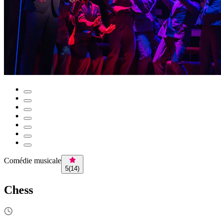
Comédie musicale
5
(
14
)
Chess