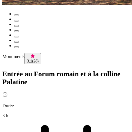
Monuments
3,1
(
28
)
Entrée au Forum romain et à la colline
Palatine
Durée
3 h