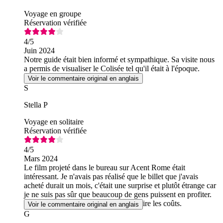
Voyage en groupe
Réservation vérifiée
4
/5
Juin 2024
Notre guide était bien informé et sympathique. Sa visite nous
a permis de visualiser le Colisée tel qu'il était à l'époque.
Voir le commentaire original en anglais
S
Stella P
Voyage en solitaire
Réservation vérifiée
4
/5
Mars 2024
Le film projeté dans le bureau sur Acent Rome était
intéressant. Je n'avais pas réalisé que le billet que j'avais
acheté durait un mois, c'était une surprise et plutôt étrange car
je ne suis pas sûr que beaucoup de gens puissent en profiter.
Je pense qu'il serait préférable de réduire les coûts.
Voir le commentaire original en anglais
G