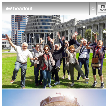
FR
NZD