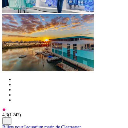
4,3
(
1 247
)
Billets pour l'aquarium marin de Clearwater