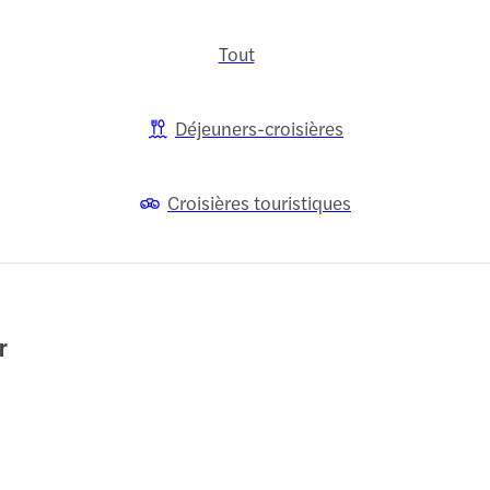
Tout
Déjeuners-croisières
Croisières touristiques
r