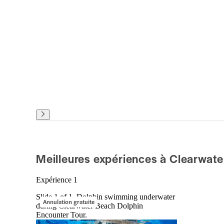
Meilleures expériences à Clearwate
Expérience 1
Slide 1 of 1, Dolphin swimming underwater
Annulation gratuite
during Clearwater Beach Dolphin
Encounter Tour.