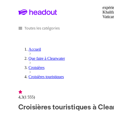
Tapez v
expérie
Khalif
Vatica
Eiffel
P
Toutes les catégories
Accueil
Que faire à Clearwater
Croisières
Croisières touristiques
4,3
(
1 555
)
Croisières touristiques à Cle