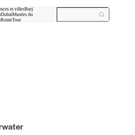
otre recherche :
nces et villes
Burj
a
Dubaï
Musées du
n
Rome
Tour
aris
expériences et villes
arwater