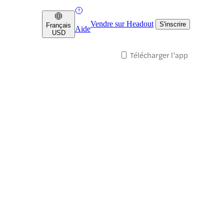
Vendre sur Headout
S'inscrire
Français
Aide
USD
Télécharger l’app