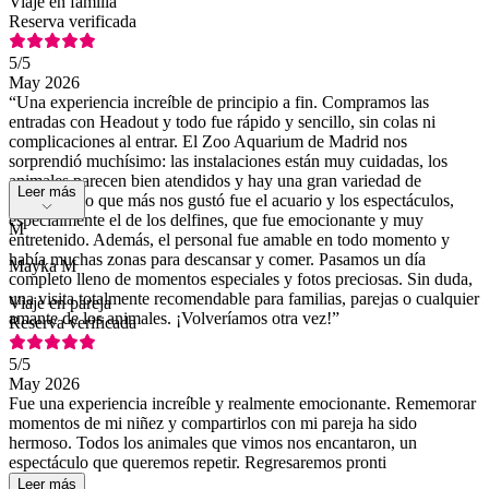
Viaje en familia
Reserva verificada
5
/5
May 2026
“Una experiencia increíble de principio a fin. Compramos las
entradas con Headout y todo fue rápido y sencillo, sin colas ni
complicaciones al entrar. El Zoo Aquarium de Madrid nos
sorprendió muchísimo: las instalaciones están muy cuidadas, los
animales parecen bien atendidos y hay una gran variedad de
Leer más
especies. Lo que más nos gustó fue el acuario y los espectáculos,
especialmente el de los delfines, que fue emocionante y muy
M
entretenido. Además, el personal fue amable en todo momento y
había muchas zonas para descansar y comer. Pasamos un día
Mayka M
completo lleno de momentos especiales y fotos preciosas. Sin duda,
una visita totalmente recomendable para familias, parejas o cualquier
Viaje en pareja
amante de los animales. ¡Volveríamos otra vez!”
Reserva verificada
5
/5
May 2026
Fue una experiencia increíble y realmente emocionante. Rememorar
momentos de mi niñez y compartirlos con mi pareja ha sido
hermoso. Todos los animales que vimos nos encantaron, un
espectáculo que queremos repetir. Regresaremos pronti
Leer más