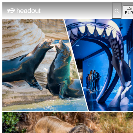
ES
EUR