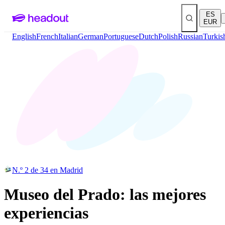
ES
EUR
English
French
Italian
German
Portuguese
Dutch
Polish
Russian
Turkis
N.º 2 de 34 en Madrid
Museo del Prado: las mejores
experiencias