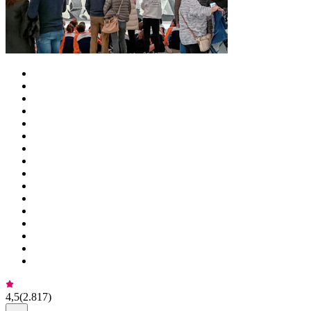
4,5
(
2.817
)