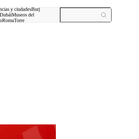
ncias y ciudades
Burj
Dubái
Museos del
o
Roma
Torre
rís
experiencias y ciudades