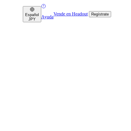
Vende en Headout
Regístrate
Español
Ayuda
JPY