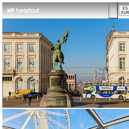
ES
EUR