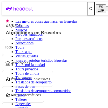
ES
EUR
Las mejores cosas que hacer en Bruselas
4,6
(
3.826
Entradas
)
Museos
Atracciones en Bruselas
Parques temáticos
Parques acuáticos
Atracciones
Todo
Tours
Tours a pie
Visitas guiadas
tours en autobús turístico Bruselas
Atracciones
Tours por la ciudad
Tours privados
Tours de un día
Transporte
Experiencias inmersivas
Traslados de aeropuerto
Pases de tren
Traslados de aeropuerto compartidos
Parques temáticos
Clases
Talleres
Especiales