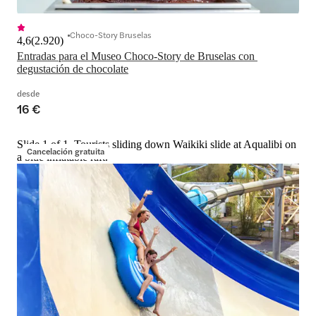
Choco-Story Bruselas
4,6
(
2.920
)
Entradas para el Museo Choco-Story de Bruselas con 
degustación de chocolate
desde
16 €
Slide 1 of 1, Tourists sliding down Waikiki slide at Aqualibi on
Cancelación gratuita
a blue inflatable raft.