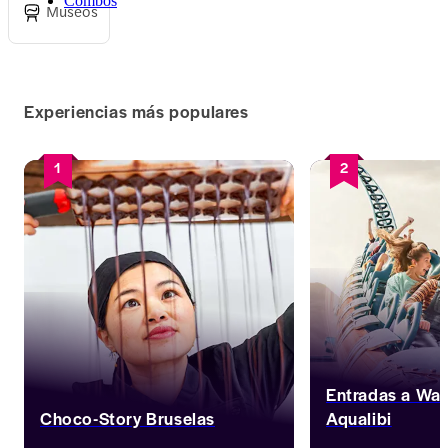
Combos
Museos
Experiencias más populares
1
2
Entradas a Wal
Choco-Story Bruselas
Aqualibi
¡Disfruta de un dulce viaje por el 
Pasa el día montánd