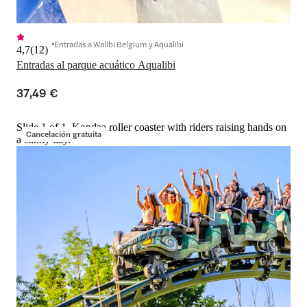
Entradas a Walibi Belgium y Aqualibi
4,7
(
12
)
Entradas al parque acuático Aqualibi
37,49 €
Slide 1 of 1, Kondaa roller coaster with riders raising hands on
Cancelación gratuita
a sunny day.