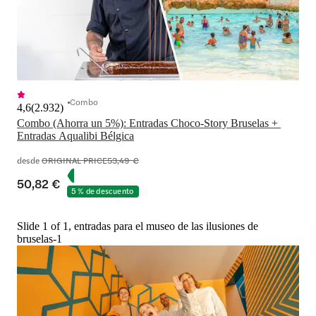
Combo
4,6
(
2.932
)
Combo (Ahorra un 5%): Entradas Choco-Story Bruselas + 
Entradas Aqualibi Bélgica
desde
ORIGINAL PRICE
53,49 €
50,82 €
5 % de descuento
Slide 1 of 1, entradas para el museo de las ilusiones de
bruselas-1