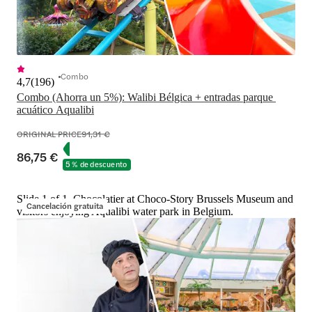
Combo
4,7
(
196
)
Combo (Ahorra un 5%): Walibi Bélgica + entradas parque 
acuático Aqualibi
ORIGINAL PRICE
91,31 €
86,75 €
5 % de descuento
Slide 1 of 1, Chocolatier at Choco-Story Brussels Museum and
Cancelación gratuita
visitors enjoying Aqualibi water park in Belgium.