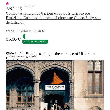
Combo
4,6
(
2.174
)
Combo (Ahorra un 26%): tour en autobús turístico por 
Bruselas + Entradas al museo del chocolate Choco-Story con 
degustación
desde
ORIGINAL PRICE
49 €
36,36 €
26 % de descuento
Slide 1 of 1, Family standing at the entrance of Historium
Cancelación gratuita
Bruges, Belgium.