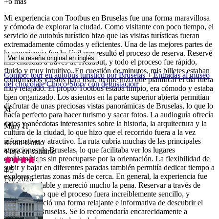
+
6 más
Mi experiencia con Tootbus en Bruselas fue una forma maravillosa
y cómoda de explorar la ciudad. Como visitante con poco tiempo, el
servicio de autobús turístico hizo que las visitas turísticas fueran
extremadamente cómodas y eficientes. Una de las mejores partes de
la experiencia fue lo fácil que resultó el proceso de reserva. Reservé
Ver la reseña original en inglés
mis entradas a través de Headout, y todo el proceso fue rápido,
fluido y muy intuitivo. En cuestión de minutos, mis billetes estaban
Combo: tour en autobús turístico por Bruselas + Entradas al museo
confirmados y listos para usar, lo que hizo que planificar el día fuera
del chocolate Choco-Story con degustación
muy relajado. El propio Tootbus estaba limpio, era cómodo y estaba
bien organizado. Los asientos en la parte superior abierta permitían
disfrutar de unas preciosas vistas panorámicas de Bruselas, lo que lo
M
hacía perfecto para hacer turismo y sacar fotos. La audioguía ofrecía
datos y anécdotas interesantes sobre la historia, la arquitectura y la
Mary H
cultura de la ciudad, lo que hizo que el recorrido fuera a la vez
informativo y atractivo. La ruta cubría muchas de las principales
Reino Unido
atracciones de Bruselas, lo que facilitaba ver los lugares
Viaje en solitario
emblemáticos sin preocuparse por la orientación. La flexibilidad de
subir y bajar en diferentes paradas también permitía dedicar tiempo a
4
/5
explorar ciertas zonas más de cerca. En general, la experiencia fue
Feb 2026
fluida, agradable y mereció mucho la pena. Reservar a través de
Headout hizo que el proceso fuera increíblemente sencillo, y
Tootbus ofreció una forma relajante e informativa de descubrir el
encanto de Bruselas. Se lo recomendaría encarecidamente a