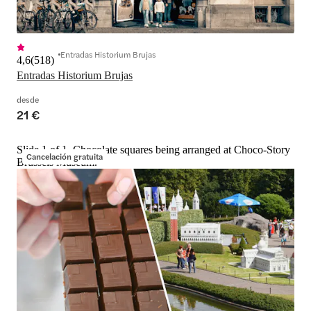
Entradas Historium Brujas
4,6
(
518
)
Entradas Historium Brujas
desde
21 €
Slide 1 of 1, Chocolate squares being arranged at Choco-Story
Cancelación gratuita
Brussels Museum.