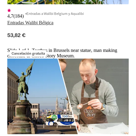
Entradas a Walibi Belgium y Aqualibi
4,7
(
184
)
Entradas Walibi Bélgica
53,82 €
Slide 1 of 1, Tootbus in Brussels near statue, man making
Cancelación gratuita
chocolate at Choco Story Museum.