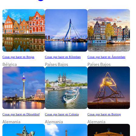
Cosas que hacer en Brujas
Cosas que hacer en Róterdam
Cosas que hacer en Ámsterdam
Bélgica
Países Bajos
Países Bajos
Cosas que hacer en Düsseldorf
Cosas que hacer en Colonia
Cosas que hacer en Bottrop
Alemania
Alemania
Alemania