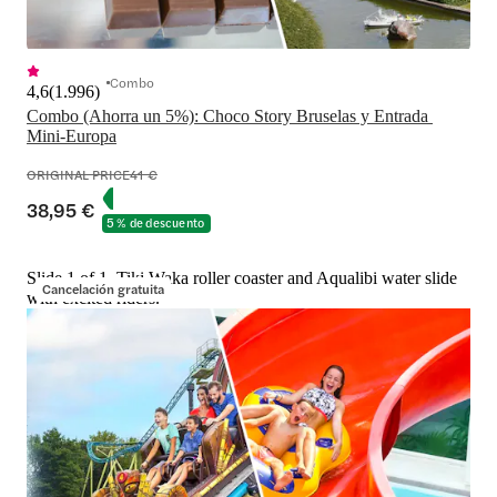
Combo
4,6
(
1.996
)
Combo (Ahorra un 5%): Choco Story Bruselas y Entrada 
Mini-Europa
ORIGINAL PRICE
41 €
38,95 €
5 % de descuento
Slide 1 of 1, Tiki Waka roller coaster and Aqualibi water slide
Cancelación gratuita
with excited riders.