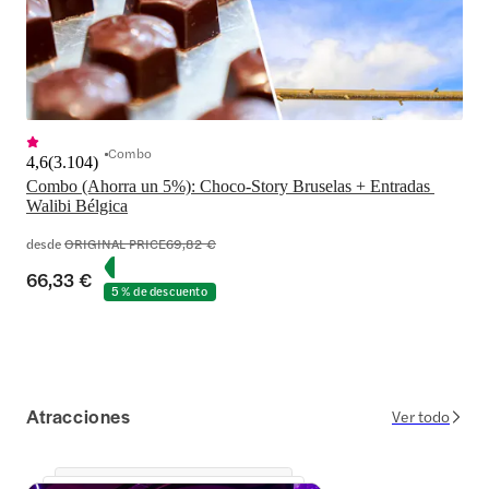
Combo
4,6
(
3.104
)
Combo (Ahorra un 5%): Choco-Story Bruselas + Entradas 
desde
ORIGINAL PRICE
69,82 €
66,33 €
5 % de descuento
Atracciones
Ver todo