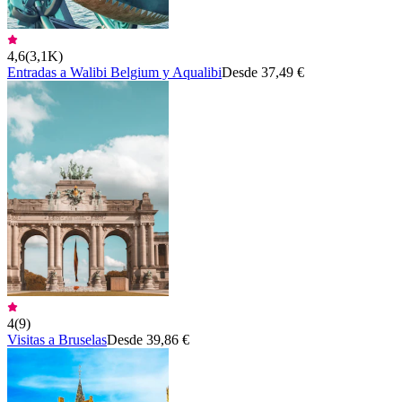
4,6
(
3,1K
)
Entradas a Walibi Belgium y Aqualibi
Desde 37,49 €
4
(
9
)
Visitas a Bruselas
Desde 39,86 €