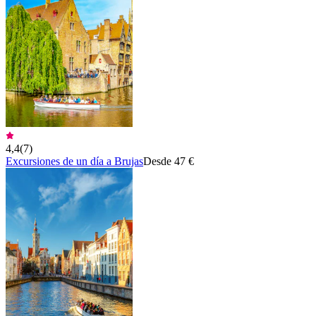
4,4
(
7
)
Excursiones de un día a Brujas
Desde 47 €